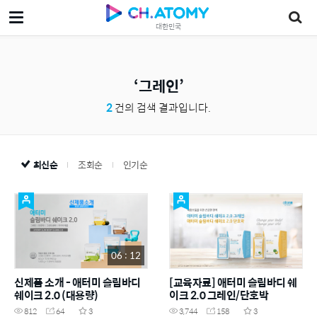
대한민국
그레인
2
건의 검색 결과입니다.
최신순
조회순
인기순
06 : 12
신제품 소개 - 애터미 슬림바디
[교육자료] 애터미 슬림바디 쉐
쉐이크 2.0 (대용량)
이크 2.0 그레인/단호박
812
64
3
3,744
158
3