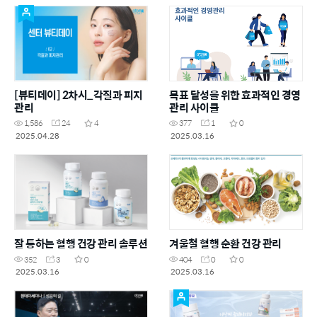
[뷰티데이] 2차시_각질과 피지
목표 달성을 위한 효과적인 경영
관리
관리 사이클
1,586
24
4
377
1
0
2025.04.28
2025.03.16
잘 통하는 혈행 건강 관리 솔루션
겨울철 혈행 순환 건강 관리
352
3
0
404
0
0
2025.03.16
2025.03.16