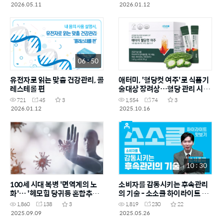
2026.05.11
2026.01.12
06 : 50
유전자로 읽는 맞춤 건강관리, 콜
애터미, '혈당컷 여주'로 식품기
레스테롤 편
술대상 장려상…혈당 관리 시장
공략
721
45
3
1,554
74
3
2026.01.12
2025.10.16
10 : 30
100세 시대 복병 '면역계의 노
소비자를 감동시키는 후속관리
화'… '헤모힘 당귀등 혼합추출
의 기술 - 소소클 하이라이트 맛
물'로 미리 관리하세요
보기
1,860
138
3
1,819
230
22
2025.09.09
2025.05.26