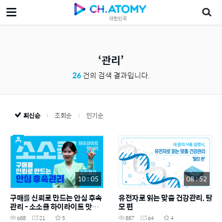
대한민국
관리
26
건의 검색 결과입니다.
최신순
조회순
인기순
10 : 05
08 : 52
구매를 신뢰로 만드는 안심 후속
유전자로 읽는 맞춤 건강관리, 탈
관리 - 소소클 하이라이트 맛보
모 편
기
688
21
5
887
64
4