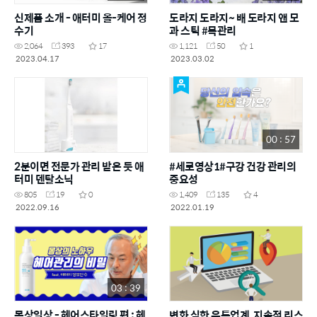
신제품 소개 - 애터미 올-케어 정
도라지 도라지~ 배 도라지 앤 모
수기
과 스틱 #목관리
2,064
393
17
1,121
50
1
2023.04.17
2023.03.02
00 : 57
2분이면 전문가 관리 받은 듯 애
#세로영상1#구강 건강 관리의
터미 덴탈소닉
중요성
805
19
0
1,409
135
4
2022.09.16
2022.01.19
03 : 39
몽상일상 - 헤어스타일링 편 : 헤
변화 심한 유통업계, 지속적 리스