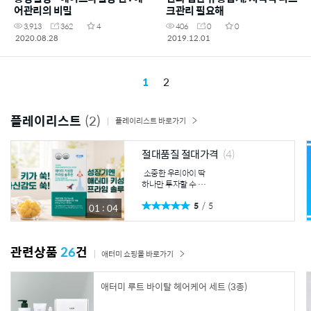
어관리의 비밀
크관리 필요해
3,913
362
4
406
0
0
2020.08.28
2019.12.01
1
2
플레이리스트
(2)
플레이리스트 바로가기
절대품질 절대가격
(4)
소중한 우리아이 딱
하나만 투자할 수 있
다면? 유일하게 골든
5
5
타임이 존대하는 키
01 : 04
성장 유산균발효굴추
출물(FGO)로 우리아
이 성장관리 지금 시
관련상품
26
건
작하세요! 성장관리
애터미 쇼핑몰 바로가기
의 새로운 기준 세상
을 보는 눈높이를 바
꾸는 애터미 키성장
애터미 루트 바이탈 헤어케어 세트 (3종)
프라임 솔루션