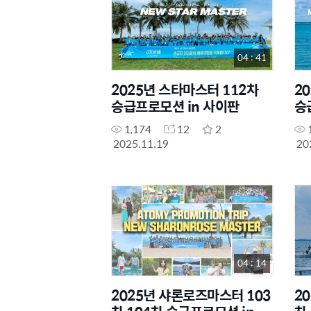
04 : 41
2025년 스타마스터 112차
2
승급프로모션 in 사이판
승
1,174
12
2
2025.11.19
20
04 : 14
2025년 샤론로즈마스터 103
2