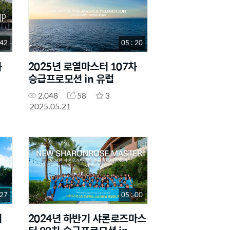
 42
05 : 20
차
2025년 로열마스터 107차
승급프로모션 in 유럽
2,048
58
3
2025.05.21
 27
05 : 00
터
2024년 하반기 샤론로즈마스