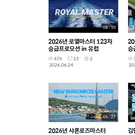
08 : 10
2026년 로열마스터 123차
2
승급프로모션 in 유럽
승
476
13
2
2026.06.24
20
05 : 27
2026년 샤론로즈마스터
기