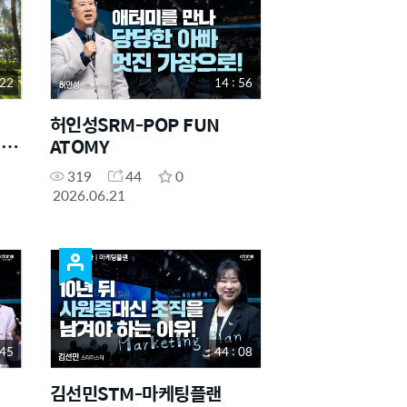
 22
14 : 56
허인성SRM-POP FUN
in
ATOMY
319
44
0
2026.06.21
 45
44 : 08
김선민STM-마케팅플랜