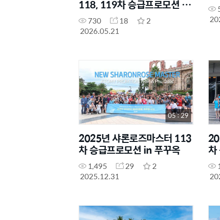
118, 119차 승급프로모션 in
푸꾸옥
20
730
18
2
2026.05.21
05 : 29
2025년 샤론로즈마스터 113
2
차 승급프로모션 in 푸꾸옥
차
1,495
29
2
2025.12.31
20