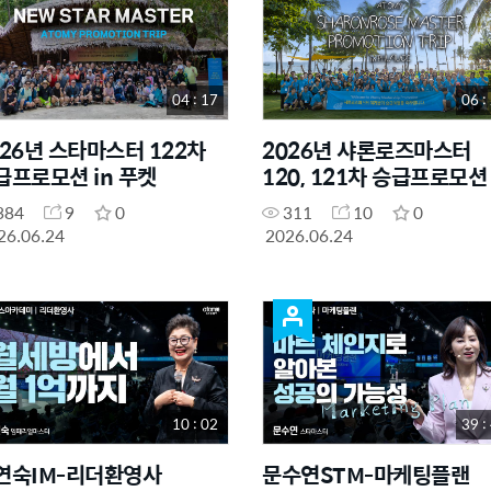
04 : 17
06 :
026년 스타마스터 122차
2026년 샤론로즈마스터
급프로모션 in 푸켓
120, 121차 승급프로모션 
푸꾸옥
384
9
0
311
10
0
26.06.24
2026.06.24
10 : 02
39 :
ᆷ연숙IM-리더환영사
문수연STM-마케팅플랜