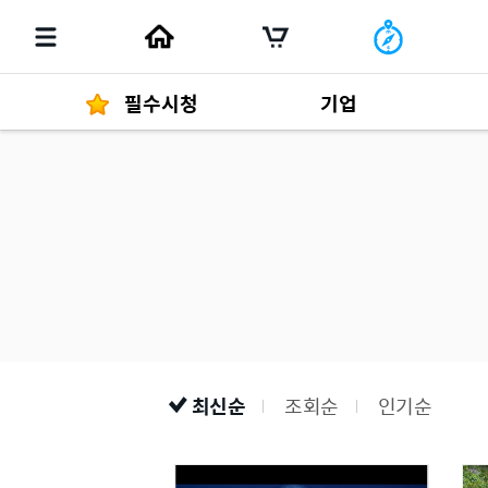
필수시청
기업
경영자 메세지
292
발행물
최신순
조회순
인기순