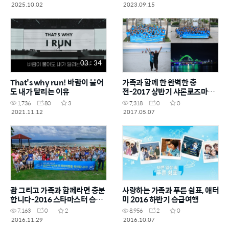
2025.10.02
2023.09.15
03 : 34
That's why run! 바람이 불어
가족과 함께 한 완벽한 충
도 내가 달리는 이유
전-2017 상반기 샤론로즈마스
터 승급 여행
1,736
80
3
7,318
0
0
2021.11.12
2017.05.07
괌 그리고 가족과 함께라면 충분
사랑하는 가족과 푸른 쉼표, 애터
합니다-2016 스타마스터 승급
미 2016 하반기 승급여행
여행
7,163
0
2
8,956
2
0
2016.11.29
2016.10.07