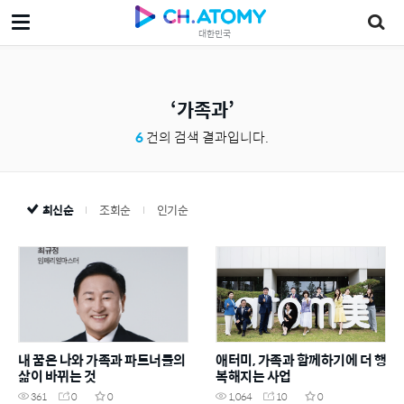
대한민국
가족과
6
건의 검색 결과입니다.
최신순
조회순
인기순
내 꿈은 나와 가족과 파트너들의
애터미, 가족과 함께하기에 더 행
삶이 바뀌는 것
복해지는 사업
361
0
0
1,064
10
0