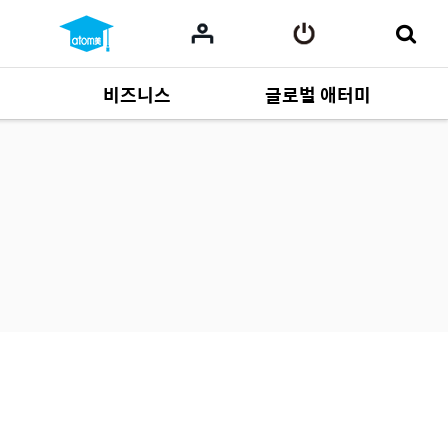
비즈니스
글로벌 애터미
사업 자료
165
Multi-language
551