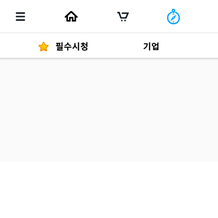
필수시청
기업
경영자 메세지
292
발행물