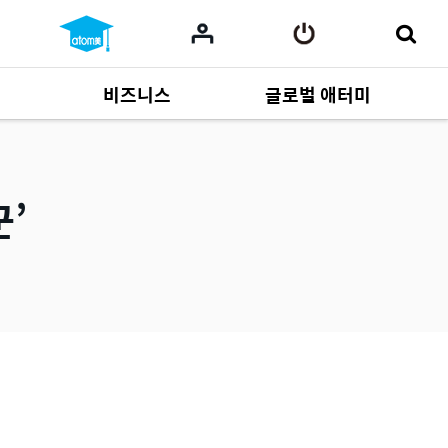
비즈니스
글로벌 애터미
사업 자료
164
Multi-language
551
꾼