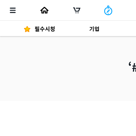
필수시청
기업
경영자 메세지
292
발행물