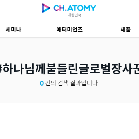
대한민국
세미나
애터미언즈
제품
제품 자료
684
#하나님께붙들린글로벌장사
0
건의 검색 결과입니다.