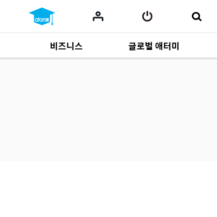
비즈니스
글로벌 애터미
사업 자료
165
Multi-language
551