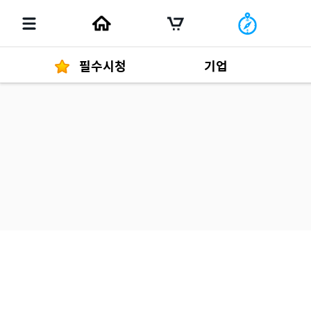
필수시청
기업
경영자 메세지
292
발행물