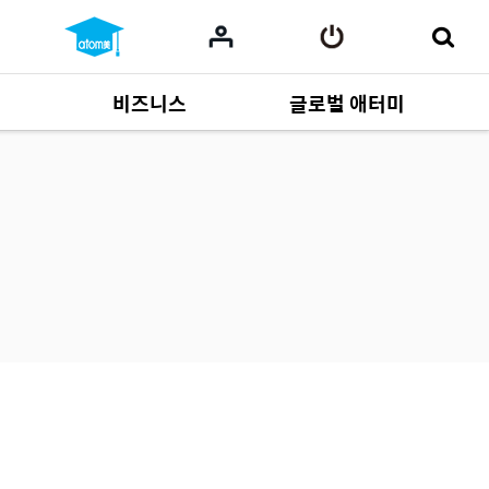
비즈니스
글로벌 애터미
사업 자료
165
Multi-language
551