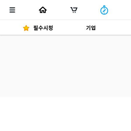
필수시청
기업
경영자 메세지
292
발행물