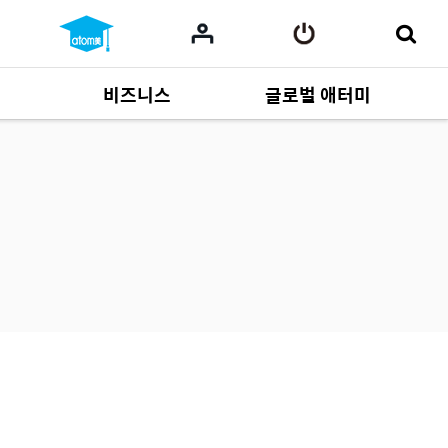
비즈니스
글로벌 애터미
사업 자료
165
Multi-language
551