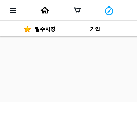
필수시청
기업
경영자 메세지
292
발행물