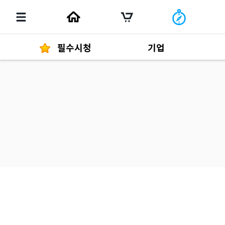
필수시청
기업
경영자 메세지
292
발행물