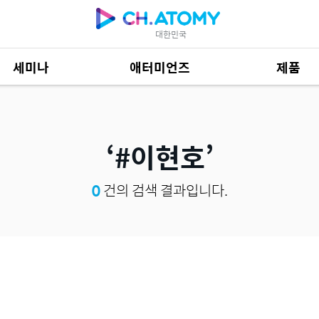
대한민국
세미나
애터미언즈
제품
제품 자료
684
#이현호
0
건의 검색 결과입니다.