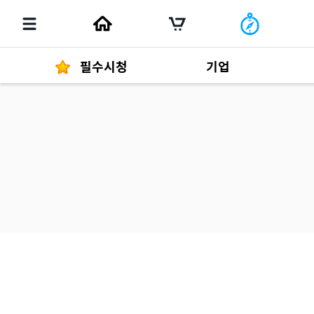
필수시청
기업
경영자 메세지
292
발행물