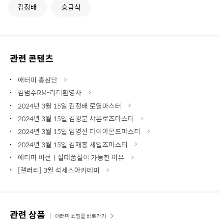
김정배
승급식
관련 콘텐츠
애터미 홍삼단
김범수RM-리더환영사
2024년 3월 15일 김정배 로열마스터
2024년 3월 15일 김경분 샤론로즈마스터
2024년 3월 15일 임영선 다이아몬드마스터
2024년 3월 15일 김재흥 세일즈마스터
애터미 비전ㅣ절대품질이 가능한 이유
[갤러리] 3월 석세스아카데미
관련 상품
애터미 쇼핑몰 바로가기