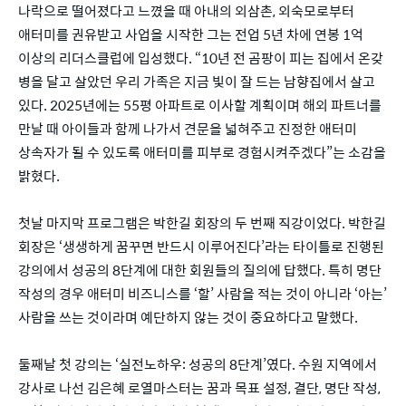
나락으로 떨어졌다고 느꼈을 때 아내의 외삼촌, 외숙모로부터
애터미를 권유받고 사업을 시작한 그는 전업 5년 차에 연봉 1억
이상의 리더스클럽에 입성했다. “10년 전 곰팡이 피는 집에서 온갖
병을 달고 살았던 우리 가족은 지금 빛이 잘 드는 남향집에서 살고
있다. 2025년에는 55평 아파트로 이사할 계획이며 해외 파트너를
만날 때 아이들과 함께 나가서 견문을 넓혀주고 진정한 애터미
상속자가 될 수 있도록 애터미를 피부로 경험시켜주겠다”는 소감을
밝혔다.
첫날 마지막 프로그램은 박한길 회장의 두 번째 직강이었다. 박한길
회장은 ‘생생하게 꿈꾸면 반드시 이루어진다’라는 타이틀로 진행된
강의에서 성공의 8단계에 대한 회원들의 질의에 답했다. 특히 명단
작성의 경우 애터미 비즈니스를 ‘할’ 사람을 적는 것이 아니라 ‘아는’
사람을 쓰는 것이라며 예단하지 않는 것이 중요하다고 말했다.
둘째날 첫 강의는 ‘실전노하우: 성공의 8단계’였다. 수원 지역에서
강사로 나선 김은혜 로열마스터는 꿈과 목표 설정, 결단, 명단 작성,