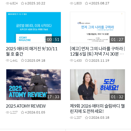
6,824
6
2025.10.22
1,803
4
2025.08.27
00 : 51
01 : 27
2025 애터미 매거진 9/10/11
[예고] 먼저 그의 나라를 구하라 |
월 호 출간
12월 6일 (토) 저녁 7시 30분 방
송 | 140년 전의 사랑, 오늘의 사
1,441
0
2025.09.18
1,433
0
2025.11.19
명으로 | CTS특집다큐
17 : 33
01 : 32
2025 ATOMY REVIEW
제9회 2026 애터미 슬림바디 챌
린지에 도전하세요!
1,227
4
2026.01.05
1,207
0
2026.03.18