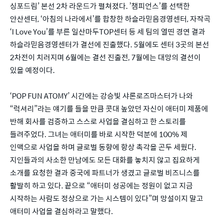
싱포드림’ 본선 2차 라운드가 펼쳐졌다. ’챔피언스’를 선택한
안산센터, ‘아침의 나라에서’를 합창한 하슬라믿음경영센터, 자작곡
‘I Love You’를 부른 일산마두TOP센터 등 세 팀의 열띤 경연 결과
하슬라믿음경영센터가 결선에 진출했다. 5월에도 센터 3곳의 본선
2차전이 치러지며 6월에는 결선 진출전, 7월에는 대망의 결선이
있을 예정이다.
‘POP FUN ATOMY’ 시간에는 강승빛 샤론로즈마스터가 나와
“럭셔리”라는 얘기를 들을 만큼 콧대 높았던 자신이 애터미 제품에
반해 회사를 검증하고 스스로 사업을 결심하고 한 스토리를
들려주었다. 그녀는 애터미를 바로 시작한 덕분에 100% 제
인맥으로 사업을 하며 글로벌 동향에 항상 촉각을 곤두 세웠다.
지인들과의 사소한 만남에도 모든 대화를 놓치지 않고 집요하게
소개를 요청한 결과 중국에 파트너가 생겼고 글로벌 비즈니스를
활발히 하고 있다. 끝으로 “애터미 성공에는 정원이 없고 지금
시작하는 사람도 정상으로 가는 시스템이 있다”며 망설이지 말고
애터미 사업을 결심하라고 말했다.