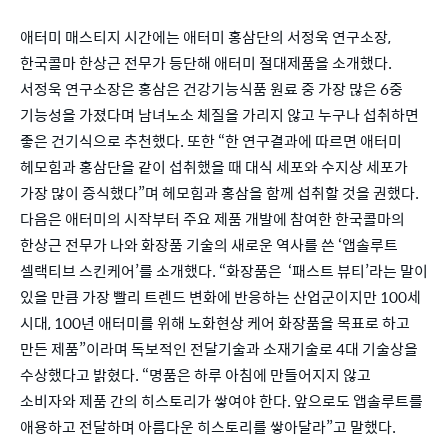
애터미 매스티지 시간에는 애터미 홍삼단의 서정욱 연구소장,
한국콜마 한상근 전무가 등단해 애터미 절대제품을 소개했다.
서정욱 연구소장은 홍삼은 건강기능식품 원료 중 가장 많은 6중
기능성을 가졌다며 남녀노소 체질을 가리지 않고 누구나 섭취하면
좋은 건기식으로 추천했다. 또한 “한 연구결과에 따르면 애터미
헤모힘과 홍삼단을 같이 섭취했을 때 대식 세포와 수지상 세포가
가장 많이 증식했다”며 헤모힘과 홍삼을 함께 섭취할 것을 권했다.
다음은 애터미의 시작부터 주요 제품 개발에 참여한 한국콜마의
한상근 전무가 나와 화장품 기술의 새로운 역사를 쓴 ‘앱솔루트
셀랙티브 스킨케어’를 소개했다. “화장품은 ‘패스트 뷰티’라는 말이
있을 만큼 가장 빨리 트렌드 변화에 반응하는 산업군이지만 100세
시대, 100년 애터미를 위해 노화현상 케어 화장품을 목표로 하고
만든 제품”이라며 독보적인 전달기술과 소재기술로 4대 기술상을
수상했다고 밝혔다. “명품은 하루 아침에 만들어지지 않고
소비자와 제품 간의 히스토리가 쌓여야 한다. 앞으로도 앱솔루트를
애용하고 전달하며 아름다운 히스토리를 쌓아달라”고 말했다.