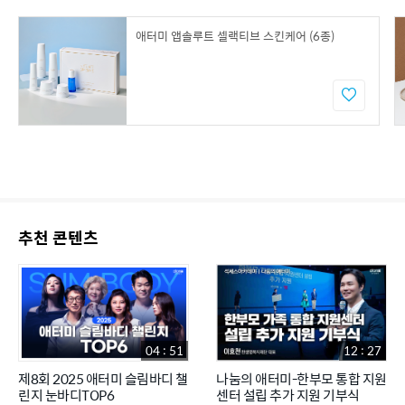
애터미 앱솔루트 셀랙티브 스킨케어 (6종)
추천 콘텐츠
04 : 51
12 : 27
제8회 2025 애터미 슬림바디 챌
나눔의 애터미-한부모 통합 지원
린지 눈바디TOP6
센터 설립 추가 지원 기부식