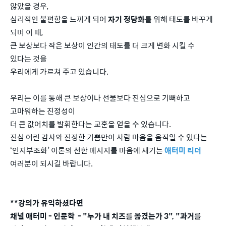
않았을 경우,
심리적인 불편함을 느끼게 되어
자기 정당화
를 위해 태도를 바꾸게
되며 이 때,
큰 보상보다 작은 보상이 인간의 태도를 더 크게 변화 시킬 수
있다는 것을
우리에게 가르쳐 주고 있습니다.
우리는 이를 통해 큰 보상이나 선물보다 진심으로 기뻐하고
고마워하는 진정성이
더 큰 값어치를 발휘한다는 교훈을 얻을 수 있습니다.
진심 어린 감사와 진정한 기쁨만이 사람 마음을 움직일 수 있다는
‘인지부조화’ 이론의 선한 메시지를 마음에 새기는
애터미 리더
여러분이 되시길 바랍니다.
**강의가 유익하셨다면
채널 애터미 - 인문학 - "누가 내 치즈를 옮겼는가 3", "과거를