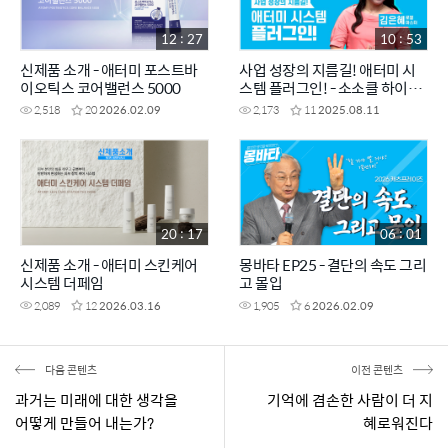
12 : 27
10 : 53
신제품 소개 - 애터미 포스트바
사업 성장의 지름길! 애터미 시
이오틱스 코어밸런스 5000
스템 플러그인! - 소소클 하이라
이트 맛보기
2,518
20
2026.02.09
2,173
11
2025.08.11
20 : 17
06 : 01
신제품 소개 - 애터미 스킨케어
몽바타 EP25 - 결단의 속도 그리
시스템 더페임
고 몰입
2,089
12
2026.03.16
1,905
6
2026.02.09
다음 콘텐츠
이전 콘텐츠
과거는 미래에 대한 생각을
기억에 겸손한 사람이 더 지
어떻게 만들어 내는가?
혜로워진다