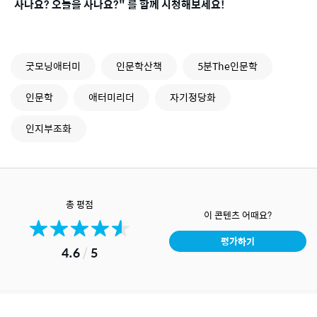
사나요? 오늘을 사나요?" 를 함께 시청해보세요!
굿모닝애터미
인문학산책
5분The인문학
인문학
애터미리더
자기정당화
인지부조화
총 평점
이 콘텐츠 어때요?
평가하기
4.6
/
5