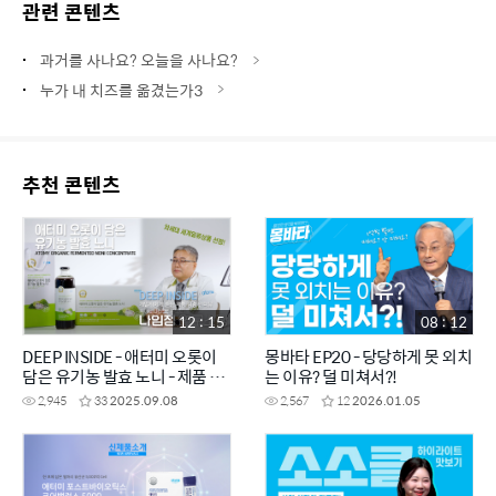
관련 콘텐츠
과거를 사나요? 오늘을 사나요?
누가 내 치즈를 옮겼는가3
추천 콘텐츠
12 : 15
08 : 12
DEEP INSIDE - 애터미 오롯이
몽바타 EP20 - 당당하게 못 외치
담은 유기농 발효 노니 - 제품 개
는 이유? 덜 미쳐서?!
발자에게 직접 듣는 제품 이야기
2,945
33
2025.09.08
2,567
12
2026.01.05