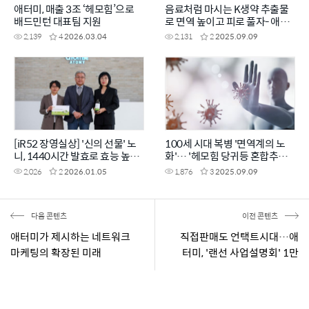
애터미, 매출 3조 ‘헤모힘’으로
음료처럼 마시는 K생약 추출물
배드민턴 대표팀 지원
로 면역 높이고 피로 풀자- 애터
미 헤모힘 샷
2,139
4
2026.03.04
2,131
2
2025.09.09
[iR52 장영실상] '신의 선물' 노
100세 시대 복병 '면역계의 노
니, 1440시간 발효로 효능 높였
화'… '헤모힘 당귀등 혼합추출
다
물'로 미리 관리하세요
2,026
2
2026.01.05
1,876
3
2025.09.09
다음 콘텐츠
이전 콘텐츠
애터미가 제시하는 네트워크
직접판매도 언택트시대…애
마케팅의 확장된 미래
터미, '랜선 사업설명회' 1만
명 몰렸다