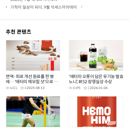
기적이 일상이 되다, 9월 석세스아카데미
추천 콘텐츠
면역·피로 개선 원료를 한 병
'애터미 오롯이 담은 유기농 발효
에… '애터미 헤모힘 샷'으로 활
노니', IR52 장영실상 수상
력 UP!
4,021
4
2025.08.13
3,495
2
2026.01.06