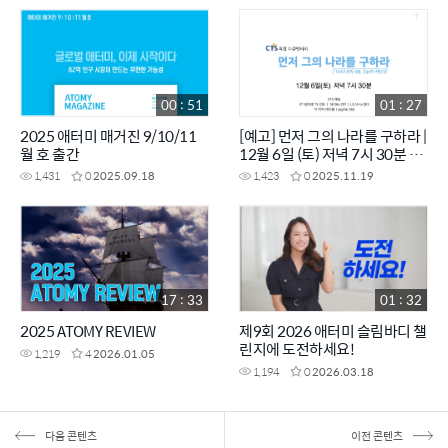
00 : 51
01 : 27
2025 애터미 매거진 9/10/11
[예고] 먼저 그의 나라를 구하라 |
월 호 출간
12월 6일 (토) 저녁 7시 30분 방
송 | 140년 전의 사랑, 오늘의 사
1,431
0
2025.09.18
1,423
0
2025.11.19
명으로 | CTS특집다큐
17 : 33
01 : 32
2025 ATOMY REVIEW
제9회 2026 애터미 슬림바디 챌
린지에 도전하세요!
1,219
4
2026.01.05
1,194
0
2026.03.18
다음 콘텐츠
이전 콘텐츠