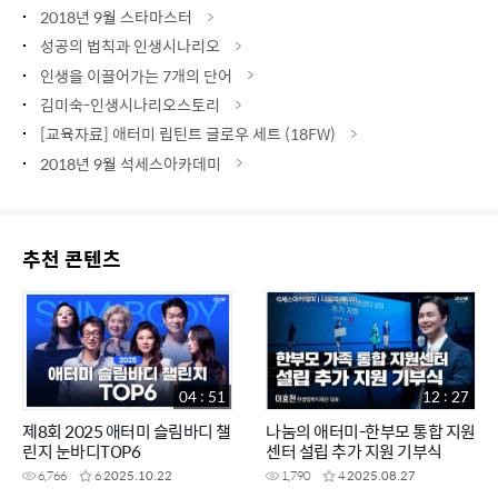
2018년 9월 스타마스터
성공의 법칙과 인생시나리오
인생을 이끌어가는 7개의 단어
김미숙-인생시나리오스토리
[교육자료] 애터미 립틴트 글로우 세트 (18FW)
2018년 9월 석세스아카데미
추천 콘텐츠
04 : 51
12 : 27
제8회 2025 애터미 슬림바디 챌
나눔의 애터미-한부모 통합 지원
린지 눈바디TOP6
센터 설립 추가 지원 기부식
6,766
6
2025.10.22
1,790
4
2025.08.27