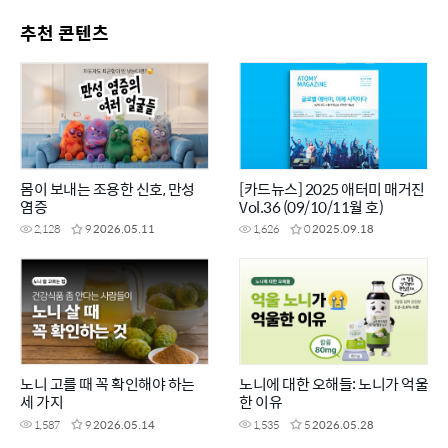
추천 콘텐츠
몸이 보내는 조용한 신호, 만성
[카드뉴스] 2025 애터미 매거진
염증
Vol.36 (09/10/11월 호)
2,128
9
2026.05.11
1,626
0
2025.09.18
노니 고를 때 꼭 확인해야 하는
노니에 대한 오해들: 노니가 억울
세 가지
한 이유
1,587
9
2026.05.14
1,535
5
2026.05.28