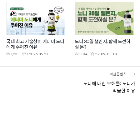
국내 최고 기술상이 애터미 노니
노니 30일 챌린지, 함께 도전하
에게 주어진 이유
실 분?
1,301
1
2026.05.27
1,014
2
2026.05.18
이전 콘텐츠
노니에 대한 오해들: 노니가
억울한 이유