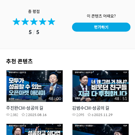
총 평점
이 콘텐츠 어때요?
평가하기
5
/
5
추천 콘텐츠
48 : 00
48 : 51
주진완CM-성공의 길
김범수CM-성공의 길
2,382
2
2025.08.16
2,095
6
2025.11.29