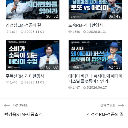
30 : 52
06 : 43
김성심CM-성공의 길
노숙RM-리더환영사
1,614
2
2025.11.01
1,556
2
2026.01.31
06 : 07
42 : 13
주복선RM-리더환영사
애터미 비전 ㅣ AI시대, 왜 애터미
퍼스널 플랫폼이 답인가!
1,476
5
2025.11.01
1,467
5
2026.06.27
다음 콘텐츠
이전 콘텐츠
박경옥STM-제품소개
김정경RM-성공의 길