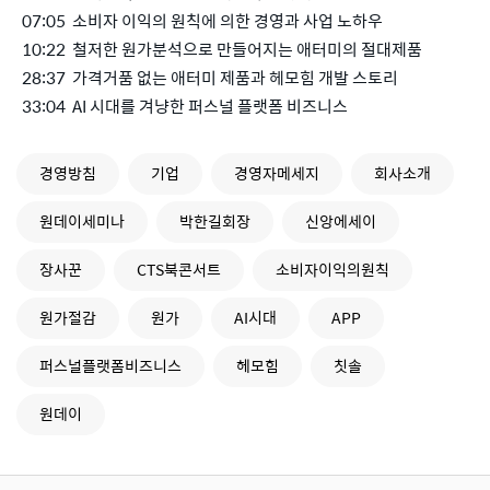
07:05 소비자 이익의 원칙에 의한 경영과 사업 노하우
10:22 철저한 원가분석으로 만들어지는 애터미의 절대제품
28:37 가격거품 없는 애터미 제품과 헤모힘 개발 스토리
33:04 AI 시대를 겨냥한 퍼스널 플랫폼 비즈니스
경영방침
기업
경영자메세지
회사소개
원데이세미나
박한길회장
신앙에세이
장사꾼
CTS북콘서트
소비자이익의원칙
원가절감
원가
AI시대
APP
퍼스널플랫폼비즈니스
헤모힘
칫솔
원데이