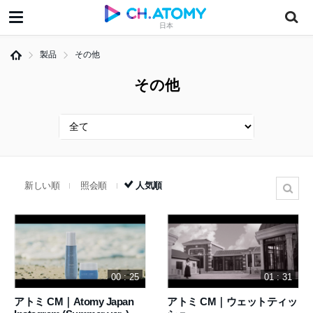
日本
製品
その他
その他
新しい順
照会順
人気順
00 : 25
01 : 31
アトミ CM｜Atomy Japan
アトミ CM｜ウェットティッ