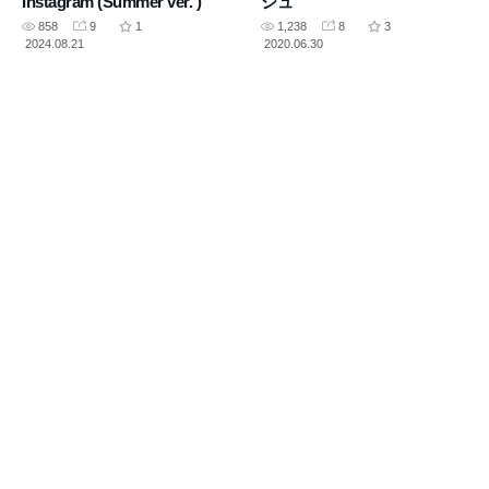
Instagram (Summer ver. )
シュ
858
9
1
1,238
8
3
2024.08.21
2020.06.30