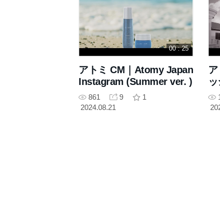
00 : 25
アトミ CM｜Atomy Japan
ア
Instagram (Summer ver. )
ッ
861
9
1
2024.08.21
20