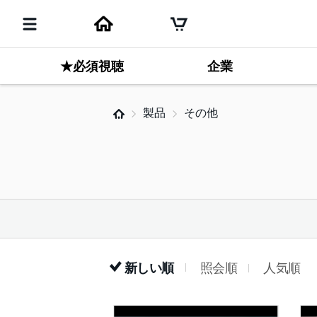
★必須視聴
企業
製品
その他
新しい順
照会順
人気順