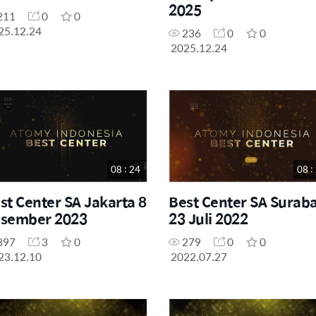
2025
211
0
0
25.12.24
236
0
0
2025.12.24
08 : 24
08 :
st Center SA Jakarta 8
Best Center SA Surab
sember 2023
23 Juli 2022
397
3
0
279
0
0
23.12.10
2022.07.27