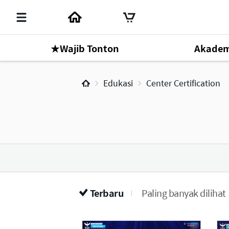
★Wajib Tonton
Akadem
Mr. Park Han Gill
Edukasi
Center Certification
Online Seminar
1
Terbaru
Paling banyak dilihat