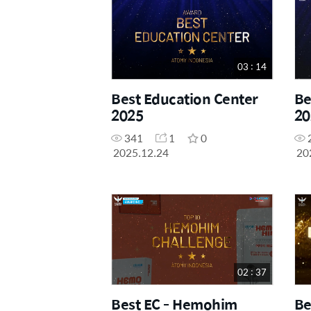
03 : 14
Best Education Center
Be
2025
20
341
1
0
2025.12.24
20
02 : 37
Best EC - Hemohim
Be