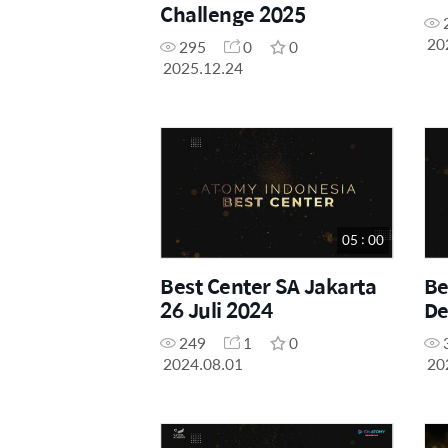
Challenge 2025
20
295
0
0
2025.12.24
05 : 00
Best Center SA Jakarta
Be
26 Juli 2024
De
249
1
0
2024.08.01
20