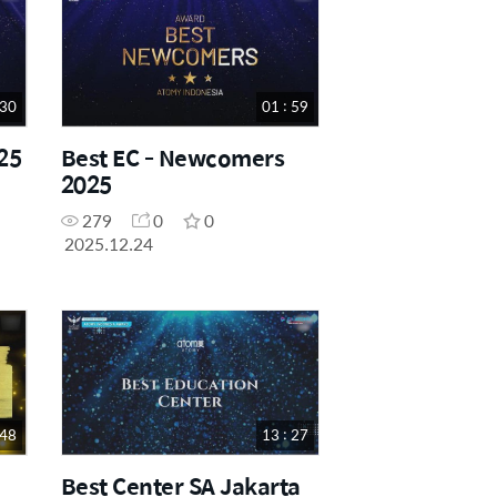
 30
01 : 59
25
Best EC - Newcomers
2025
279
0
0
2025.12.24
 48
13 : 27
Best Center SA Jakarta