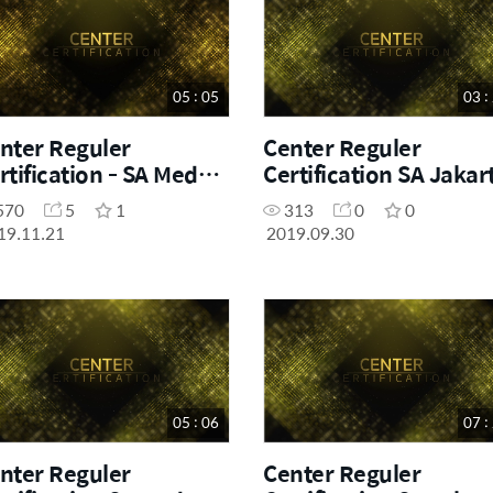
05 : 05
03 :
nter Reguler
Center Reguler
rtification - SA Medan
Certification SA Jakar
 September 2019
23 & 24 Agustus 2019
570
5
1
313
0
0
19.11.21
2019.09.30
05 : 06
07 :
nter Reguler
Center Reguler