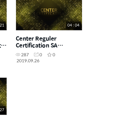
 21
04 : 04
Center Reguler
ta
Certification SA
Surabaya 26 Juli 2019
287
0
0
2019.09.26
 27