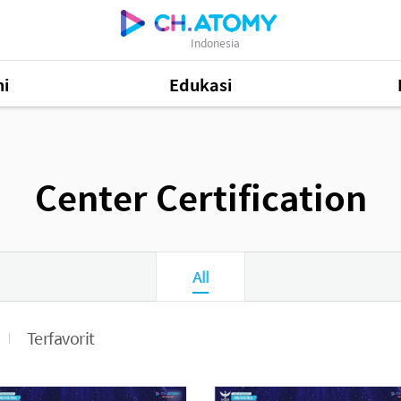
Indonesia
i
Edukasi
48
Center Certification
Informasi Produk
505
81
All
Terfavorit
Mastership Promotion
252