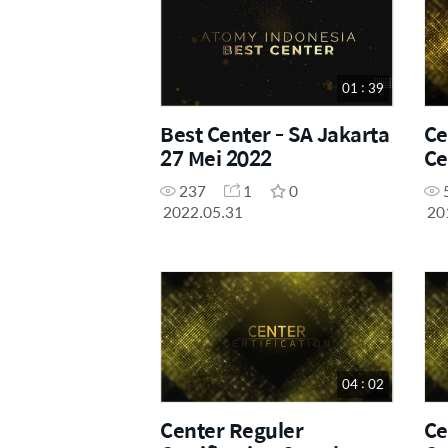
01 : 39
Best Center - SA Jakarta
Ce
27 Mei 2022
Ce
28
237
1
0
2022.05.31
20
04 : 02
Center Reguler
Ce