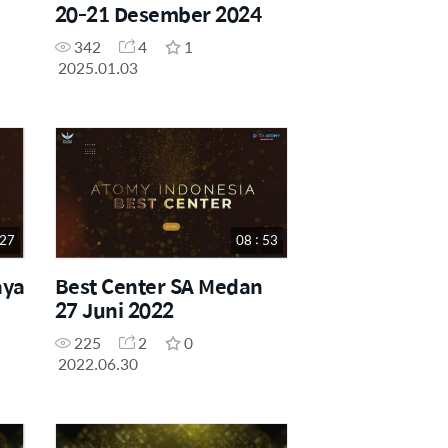
20-21 Desember 2024
342
4
1
2025.01.03
 27
08 : 53
aya
Best Center SA Medan
27 Juni 2022
225
2
0
2022.06.30