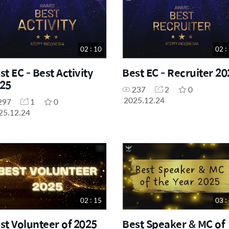
02 : 10
02 :
st EC - Best Activity
Best EC - Recruiter 20
25
237
2
0
2025.12.24
297
1
0
25.12.24
02 : 15
03 :
st Volunteer of 2025
Best Speaker & MC of