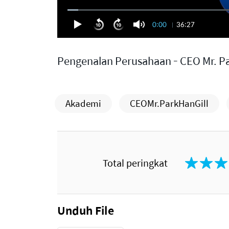
0:00
36:27
Pengenalan Perusahaan - CEO Mr. Pa
Akademi
CEOMr.ParkHanGill
Total peringkat
Unduh File