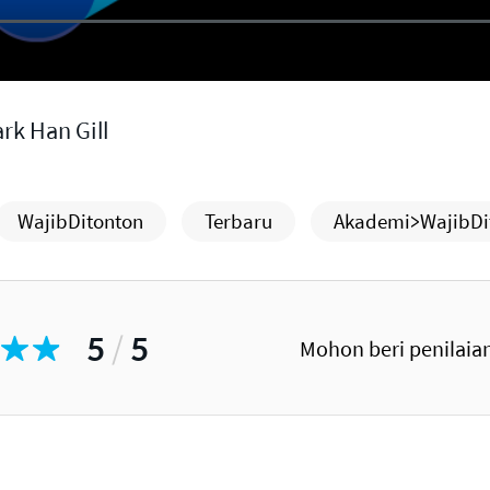
rk Han Gill
WajibDitonton
Terbaru
Akademi>WajibDi
5
/
5
Mohon beri penilaian