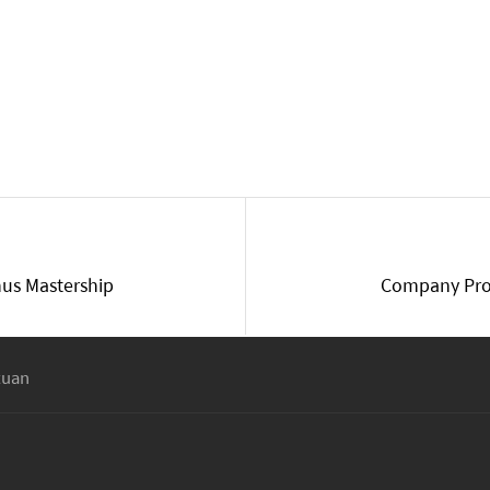
us Mastership
Company Prof
tuan