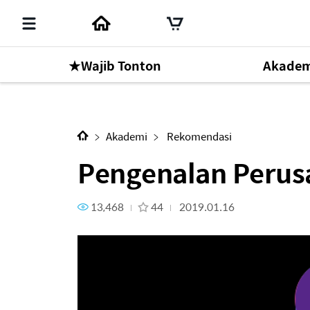
★Wajib Tonton
Akadem
Konten Selanjutnya
Pengenalan Perusahaan - CEO 
Mr. Park Han Gill
Akademi
Rekomendasi
Pengenalan Perusah
Online Seminar
1
13,468
44
2019.01.16