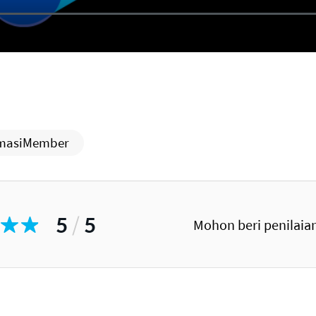
rmasiMember
5
/
5
Mohon beri penilaian