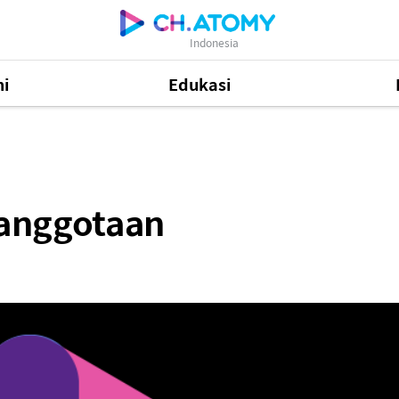
Indonesia
i
Edukasi
48
eanggotaan
Informasi Produk
505
81
Mastership Promotion
252