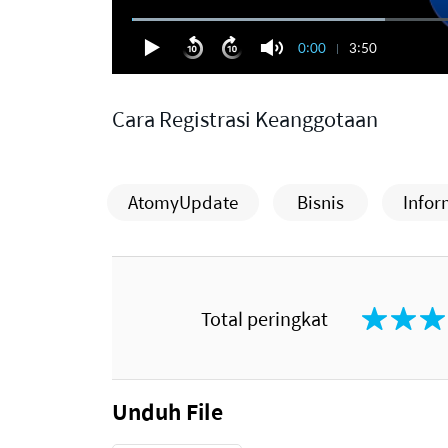
0:00
3:50
Cara Registrasi Keanggotaan
AtomyUpdate
Bisnis
Info
Total peringkat
Unduh File