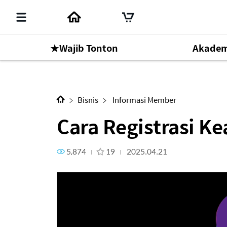
★Wajib Tonton
Akadem
Cara Registrasi Keanggotaan
Mr. Park Han Gill
Bisnis
Informasi Member
Cara Registrasi K
Online Seminar
1
5,874
19
2025.04.21