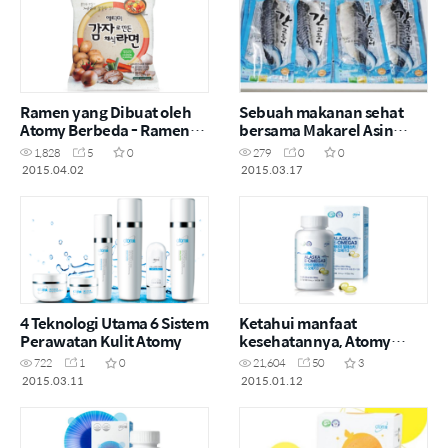
Ramen yang Dibuat oleh
Sebuah makanan sehat
Atomy Berbeda - Ramen
bersama Makarel Asin
Kentang Vegetarian Atomy
Atomy
1,828
5
0
279
0
0
2015.04.02
2015.03.17
4 Teknologi Utama 6 Sistem
Ketahui manfaat
Perawatan Kulit Atomy
kesehatannya, Atomy
Alaska E-Omega 3
722
1
0
21,604
50
3
2015.03.11
2015.01.12