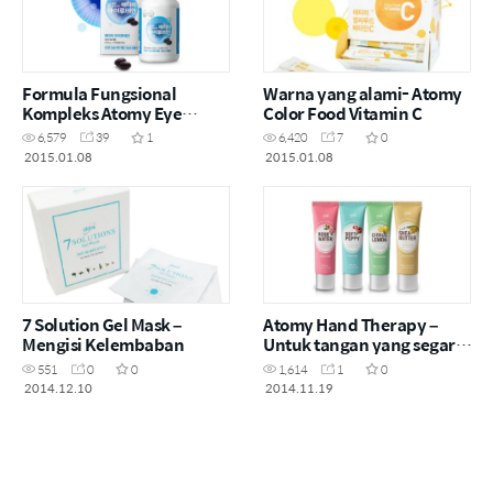
Formula Fungsional
Warna yang alami- Atomy
Kompleks Atomy Eye
Color Food Vitamin C
Lutein untuk Mata Sehat
6,579
39
1
6,420
7
0
2015.01.08
2015.01.08
7 Solution Gel Mask –
Atomy Hand Therapy –
Mengisi Kelembaban
Untuk tangan yang segar
dan lembut
551
0
0
1,614
1
0
2014.12.10
2014.11.19