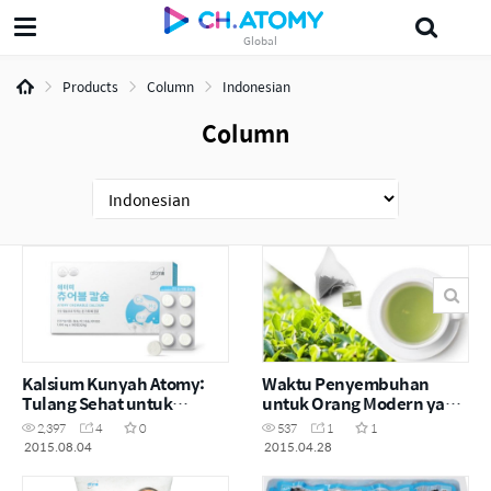
Global
삶의지혜'5분 the인문학'
궁금알
Probiotics
섀도
leader
美妍
Products
Column
Indonesian
Column
Kalsium Kunyah Atomy:
Waktu Penyembuhan
Tulang Sehat untuk
untuk Orang Modern yang
Seluruh Keluarga dengan
Sibuk - Teh Hijau Organik
2,397
4
0
537
1
1
Kalsium yang Terbuat dari
Atomy
2015.08.04
2015.04.28
Susu Asli