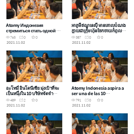
Atomy Индонезия
អាតូមីឥណ្ឌូនេស៊ី មានគោលបំណង
стремиться стать одной из
ក្លាយជាក្រុមហ៊ុនចែកចាយកំពូល
10 ведущих млм компаний,
ទាំង 10 ជាមួយ “Ayo Ayo Bisa”
765
0
0
387
0
0
под лозунгом «Ayo Ayo
2021.11.02
2021.11.02
Bisa»
อะโทมี่ อินโดนีเซีย มุ่งเป้าที่จะ
Atomy Indonesia aspira a
เป็นหนึ่งใน 10 บริษัทจัดจํา
ser una de las 10
หน่ายชั้นนําที่มี “Ayo Ayo
principales empresas de
489
2
0
791
0
0
Bisa”
distribución con “Ayo Ayo
2021.11.02
2021.11.02
Bisa”