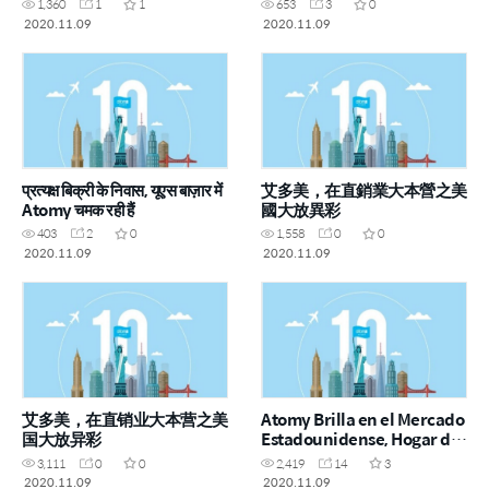
1,360
1
1
653
3
0
2020.11.09
2020.11.09
प्रत्यक्ष बिक्री के निवास, यूएस बाज़ार में
艾多美，在直銷業大本營之美
Atomy चमक रही हैं
國大放異彩
403
2
0
1,558
0
0
2020.11.09
2020.11.09
艾多美，在直销业大本营之美
Atomy Brilla en el Mercado
国大放异彩
Estadounidense, Hogar de
las Ventas Directas
3,111
0
0
2,419
14
3
2020.11.09
2020.11.09