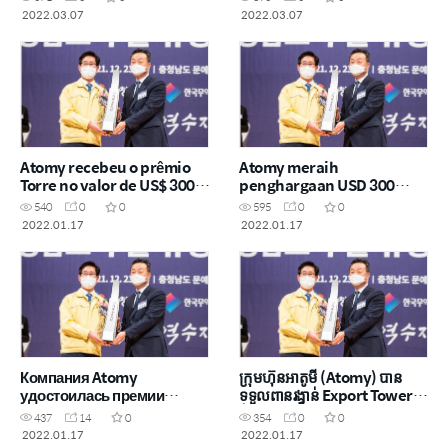
ポンサーシップ協定を締結
around the world
2022.03.07
2022.03.07
Atomy recebeu o prêmio
Atomy meraih
Torre no valor de US$ 300
penghargaan USD 300
milhões
million Export Tower
540
0
0
595
0
0
Award
2022.01.17
2022.01.17
Компания Atomy
ក្រុមហ៊ុនអាតូមី (Atomy) បាន
удостоилась премии
ទទួលពានរង្វាន់ Export Tower
Export Tower за
ចំនួន 300 លានដុល្លារអាមេរិក
437
14
0
354
0
0
достижение объема
2022.01.17
2022.01.17