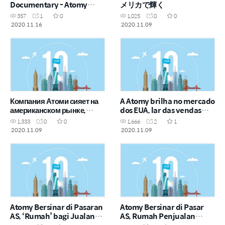
Documentary - Atomy
メリカで輝く
Embraces the World
357
1
0
1,025
0
0
Through &"Masstige&"
2020.11.16
2020.11.09
Компания Атоми сияет на
A Atomy brilha no mercado
американском рынке,
dos EUA, lar das vendas
родине индустрии прямых
diretas
1,333
0
0
1,666
2
1
продаж.
2020.11.09
2020.11.09
Atomy Bersinar di Pasaran
Atomy Bersinar di Pasar
AS, ‘Rumah’ bagi Jualan
AS, Rumah Penjualan
Langsung
Langsung