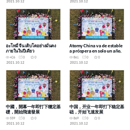
2021.10.12
2021.10.12
อะโทมี่ จีน เติบโตอย่างมั่นคง
Atomy China va de estable
ภายในในปีเดียว
a próspera en solo un año,
426
0
0
861
0
0
2021.10.12
2021.10.12
中國，開幕一年即打下穩定基
中国，开业一年即打下稳定基
礎，開始飛速發展
础，开始飞速发展
559
0
0
869
0
0
2021.10.12
2021.10.12