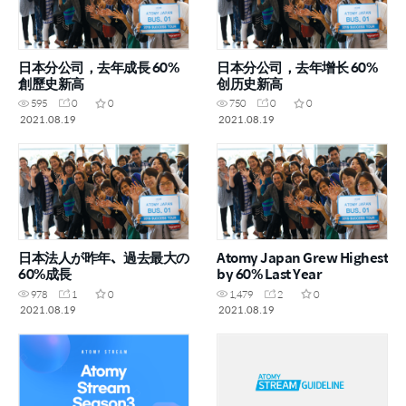
日本分公司，去年成長 60%
日本分公司，去年增长 60%
創歷史新高
创历史新高
595
0
0
750
0
0
2021.08.19
2021.08.19
日本法人が昨年、過去最大の
Atomy Japan Grew Highest
60%成長
by 60% Last Year
978
1
0
1,479
2
0
2021.08.19
2021.08.19