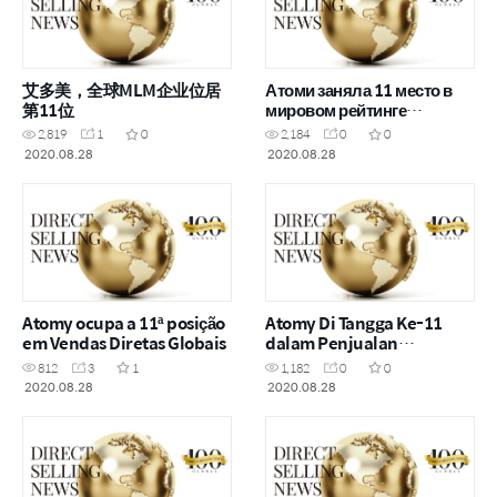
艾多美，全球MLM企业位居
Атоми заняла 11 место в
第11位
мировом рейтинге
компаний прямых продаж
2,819
1
0
2,184
0
0
2020.08.28
2020.08.28
Atomy ocupa a 11ª posição
Atomy Di Tangga Ke-11
em Vendas Diretas Globais
dalam Penjualan
Langsung Global
812
3
1
1,182
0
0
2020.08.28
2020.08.28