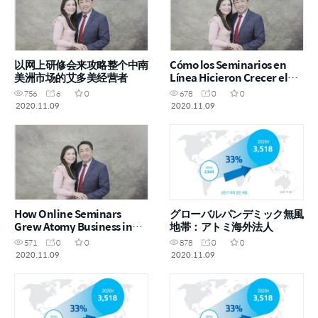
以网上研修会来攻略整个中南
Cómo los Seminarios en
美洲市场的艾多美经营者
Línea Hicieron Crecer el
Negocio Atomy en América
756
6
0
678
0
0
Latina
2020.11.09
2020.11.09
How Online Seminars
グローバルパンデミック無風
Grew Atomy Business in
地帯：アトミ海外法人
Latin America
571
0
0
878
0
0
2020.11.09
2020.11.09