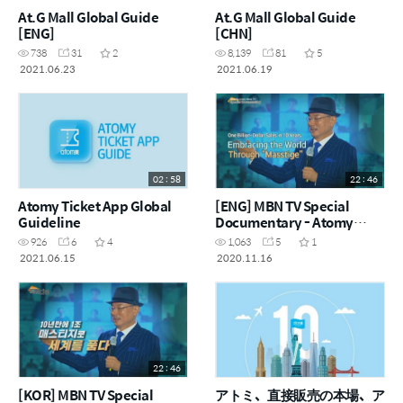
At.G Mall Global Guide
At.G Mall Global Guide
[ENG]
[CHN]
738
31
2
8,139
81
5
2021.06.23
2021.06.19
02 : 58
22 : 46
Atomy Ticket App Global
[ENG] MBN TV Special
Guideline
Documentary - Atomy
Embraces the World
926
6
4
1,063
5
1
Through &"Masstige&"
2021.06.15
2020.11.16
22 : 46
[KOR] MBN TV Special
アトミ、直接販売の本場、ア