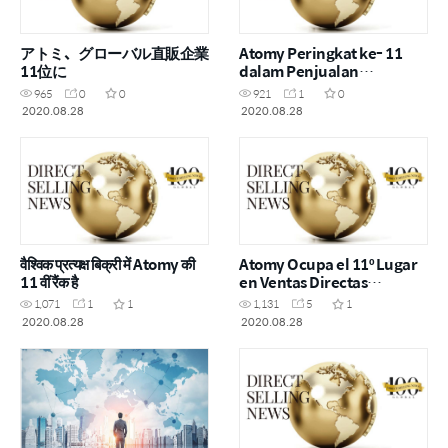
アトミ、グローバル直販企業
Atomy Peringkat ke- 11
11位に
dalam Penjualan
Langsung Global
965
0
0
921
1
0
2020.08.28
2020.08.28
वैश्विक प्रत्यक्ष बिक्री में Atomy की
Atomy Ocupa el 11º Lugar
11 वीं रैंक है
en Ventas Directas
Globales
1,071
1
1
1,131
5
1
2020.08.28
2020.08.28