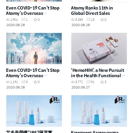
Even COVID-19 Can’t Stop
Atomy Ranks 11th in
Atomy’s Overseas
Global Direct Sales
Expansion
1,901
1
0
3,285
13
0
2020.08.28
2020.08.28
Even COVID-19 Can’t Stop
‘HemoHIM’, a New Pursuit
Atomy’s Overseas
in the Health Functional
Expansion
Foods Market
1,191
3
0
3,772
91
5
2020.08.28
2020.08.27
艾多美榮獲“IR52蔣英實
Компания Атоми снова