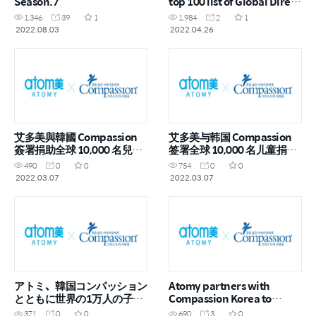
Season.7
top 100 list of Global Direct
Selling Companies
1,346
39
1
1,984
2
1
2022.08.03
2022.04.26
艾多美與韓國 Compassion
艾多美与韩国 Compassion
簽署捐助全球 10,000 名兒童
签署全球 10,000 名儿童捐助
協議
协议
490
0
0
754
0
0
2022.03.07
2022.03.07
アトミ、韓国コンパッション
Atomy partners with
とともに世界の1万人の子ど
Compassion Korea to
もを後援するチャイルド・ス
sponsor 10,000 children
371
0
0
690
3
0