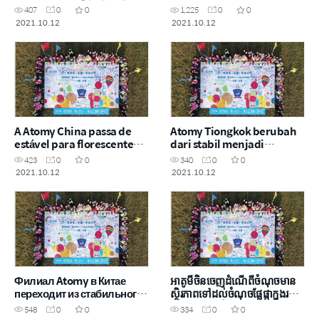
sales
407
0
0
1,225
0
0
2021.10.12
2021.10.12
A Atomy China passa de
Atomy Tiongkok berubah
estável para florescente
dari stabil menjadi
em apenas um ano,
berkembang pesat hanya
423
0
0
340
0
0
dalam kurun waktu satu
2021.10.12
2021.10.12
tahun,
Филиал Atomy в Китае
អាតូមីចិនចេញដំណើពីចំណុចមាន
переходит из стабильного
ស្ថិរភាពទៅដល់ចំណុចផ្លែផ្កាក្នុងរយៈ
роста к процветанию всего
ពេលតែមួយឆ្នាំប៉ុណ្ណោះ
548
0
0
334
0
0
за один год,