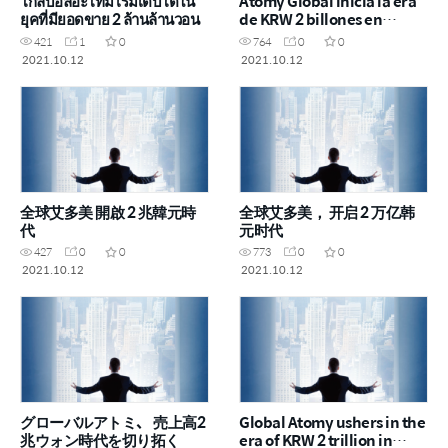
โกลบอลอะโทมี่ เริ่มเติบโตใน
Atomy Global inicia la era
ยุคที่มียอดขาย 2 ล้านล้านวอน
de KRW 2 billones en
ventas
421
1
0
764
0
0
2021.10.12
2021.10.12
全球艾多美 開啟 2 兆韓元時
全球艾多美， 开启 2 万亿韩
代
元时代
427
0
0
773
0
0
2021.10.12
2021.10.12
グローバルアトミ、 売上高2
Global Atomy ushers in the
兆ウォン時代を切り拓く
era of KRW 2 trillion in