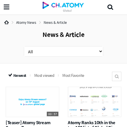
Global
삶의지혜'5분 the인문학'
섀도
다목적세정제
Japanese
美妍
Prob
Atomy News
News & Article
News & Article
Newest
Most viewed
Most Favorite
00 : 57
[Teaser] Atomy Stream
Atomy Ranks 10th in the