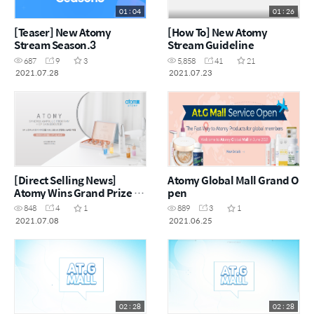
01 : 04
01 : 26
[Teaser] New Atomy
[How To] New Atomy
Stream Season.3
Stream Guideline
687
9
3
5,858
41
21
2021.07.28
2021.07.23
[Direct Selling News]
Atomy Global Mall Grand O
Atomy Wins Grand Prize at
pen
China Beauty Expo
848
4
1
889
3
1
2021.07.08
2021.06.25
02 : 28
02 : 28