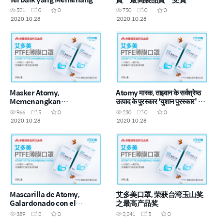
Anugerah ‘Yushan Prize’
521
0
0
750
0
0
2020.10.28
2020.10.28
Masker Atomy,
Atomy मास्क, ताइवान के सर्वश्रेष्ठ
Memenangkan
उत्पाद के पुरस्कार 'युशान पुरस्कार' के
Penghargaan Produk
लिए
966
5
0
230
0
0
Terbaik Taiwan yaitu
2020.10.28
2020.10.28
'Yushan Prize'
Mascarilla de Atomy,
艾多美口罩, 荣获台湾玉山奖
Galardonado con el
之最高产品奖
“Premio Yushan” de
389
2
0
2,241
5
0