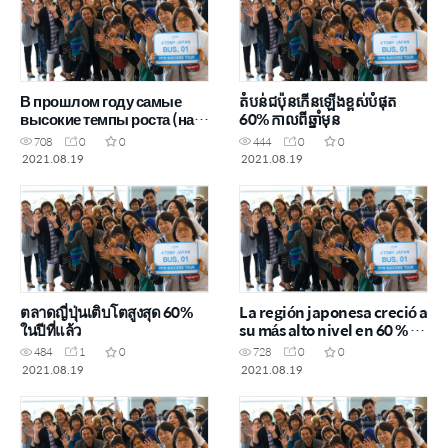
В прошлом году самые
តំបន់ជប៉ុនកើនឡើងខ្ពស់បំផុត
высокие темпы роста (на
60% កាលពីឆ្នាំមុន
60%) зафиксированы в
708
0
0
444
0
0
японском регионе
2021.08.19
2021.08.19
ตลาดญี่ปุ่นเติบโตสูงสุด 60%
La región japonesa creció a
ในปีที่แล้ว
su más alto nivel en 60 % el
año pasado
484
1
0
728
0
0
2021.08.19
2021.08.19