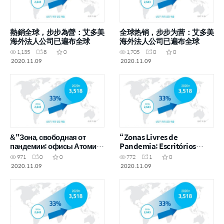
熱銷全球，步步為營：艾多美
全球热销，步步为营：艾多美
海外法人公司已遍布全球
海外法人公司已遍布全球
1,135
8
0
1,705
0
0
2020.11.09
2020.11.09
&"Зона, свободная от
“Zonas Livres de
пандемии: офисы Атоми
Pandemia: Escritórios
по всему миру&"
Globais da Atomy”
971
0
0
772
1
0
2020.11.09
2020.11.09