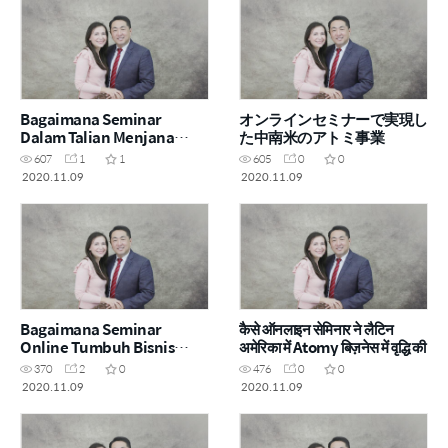
Bagaimana Seminar
オンラインセミナーで実現し
Dalam Talian Menjana
た中南米のアトミ事業
Perniagaan Atomy di
607
1
1
605
0
0
Amerika Latin
2020.11.09
2020.11.09
Bagaimana Seminar
कैसे ऑनलाइन सेमिनार ने लैटिन
Online Tumbuh Bisnis
अमेरिका में Atomy बिज़नेस में वृद्धि की
Atomy di Amerika Latin
370
2
0
476
0
0
2020.11.09
2020.11.09