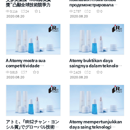
獎”凸顯全球技術競爭力
продемонстрировала
высокий уровень
3,116
24
1
2,737
2
0
конукрентноспособности
2020.08.20
2020.08.20
A Atomy mostra sua
Atomy buktikan daya
competitividade
saingnya dalam teknologi
tecnológica global ao
global
3,815
7
0
2,625
2
0
receber o “Prêmio IR52
2020.08.20
2020.08.20
Jang Young-Sil”
アトミ、「IR52チャン・ヨン
Atomy mempertunjukkan
シル賞」でグローバル技術競
daya saing teknologi