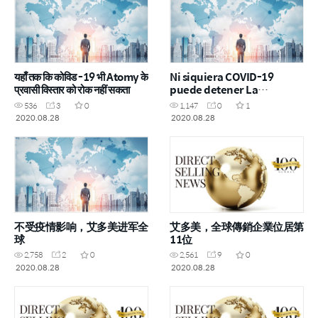
यहाँ तक कि कोविड -19 भी Atomy के
Ni siquiera COVID-19
प्रवासी विस्तार को रोक नहीं सकता
puede detener La
Expansión de Atomy en el
536
3
0
1,147
0
1
Extranjero
2020.08.28
2020.08.28
不受疫情影响，艾多美进军全
艾多美，全球傳銷企業位居第
球
11位
2,758
2
0
2,561
9
0
2020.08.28
2020.08.28