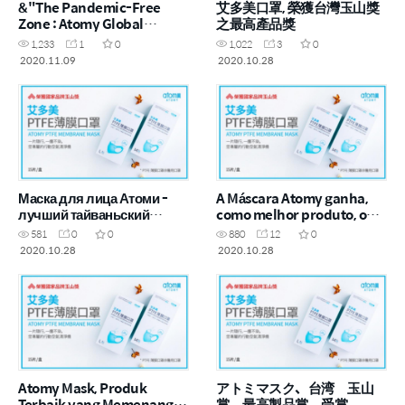
&"The Pandemic-Free
艾多美口罩, 榮獲台灣玉山獎
Zone : Atomy Global
之最高產品獎
Offices&"
1,233
1
0
1,022
3
0
2020.11.09
2020.10.28
Маска для лица Атоми -
A Máscara Atomy ganha,
лучший тайваньский
como melhor produto, o
продукт в ассортименте
&"Prêmio Yushan&" em
581
0
0
880
12
0
Атоми, выигравший приз
Taiwan
2020.10.28
2020.10.28
&"Юшань&"
Atomy Mask, Produk
アトミマスク、台湾 玉山
Terbaik yang Memenangi
賞 最高製品賞 受賞