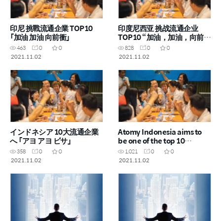
印尼 挑戰流通企業 TOP10
印度尼西亚 挑战流通企业
「加油 加油 向前衝」
TOP10 “加油，加油，向前
冲”
463
0
0
828
0
0
2021.11.02
2021.11.02
インドネシア 10大流通企業
Atomy Indonesia aims to
へ 「アヨ アヨ ビサ」
be one of the top 10
distribution companies
358
0
0
1,021
0
0
with“Ayo Ayo Bisa”
2021.11.02
2021.11.02