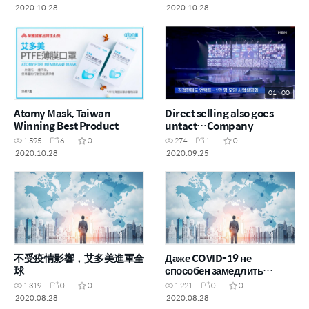
Taiwán en la Categoría de
2020.10.28
2020.10.28
Mejor Producto
01 : 00
Atomy Mask, Taiwan
Direct selling also goes
Winning Best Product
untact…Company
Award for ‘Yushan Prize’
conference with 10,000
1,595
6
0
274
1
0
people(MBN)
2020.10.28
2020.09.25
不受疫情影響，艾多美進軍全
Даже COVID-19 не
球
способен замедлить
развитие компании Атоми
1,319
0
0
1,221
0
0
2020.08.28
2020.08.28