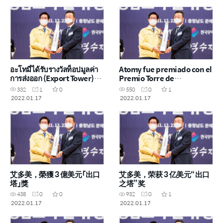
экспорта в 300 млн долл
อะโทมี่ได้รับรางวัลท็อปมูลค่า
Atomy fue premiado con el
การส่งออก (Export Tower)
Premio Torre de
จำนวนเงิน 300 ล้านดอลลาร์
Exportación de 300
332
1
0
550
0
1
สหรัฐ
millones USD
2022.01.17
2022.01.17
艾多美，榮獲 3 億美元「出口
艾多美，荣获 3 亿美元“出口
塔」獎
之塔”奖
438
0
0
932
0
1
2022.01.17
2022.01.17