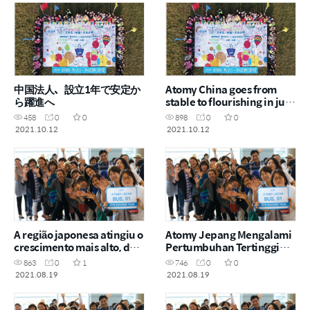
中国法人、設立1年で安定か
Atomy China goes from
ら躍進へ
stable to flourishing in just
one year
458
0
0
898
0
0
2021.10.12
2021.10.12
A região japonesa atingiu o
Atomy Jepang Mengalami
crescimento mais alto, de
Pertumbuhan Tertinggi
60%, no ano passado
hingga 60% Tahun Lalu
863
0
1
746
0
0
2021.08.19
2021.08.19