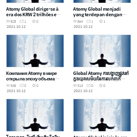
Atomy Global dirige-se à
Atomy Global menjadi
era dos KRW 2 trilhões em
yang terdepan dengan
vendas
nilai penjualan sebesar
828
1
0
864
1
1
lebih dari Rp 20 triliun
2021.10.12
2021.10.12
Компания Atomy в мире
Global Atomy ការបង្ហាញផ្លូវនៅ
открыла эпоху объема
ក្នុងយុគសម័យនៃការលក់ពាក់
продаж в размере 2
កណ្តាលឆ្នាំចំនួន 2 ទ្រីលានវ៉ុន
548
0
0
513
0
0
триллионов
2021.10.12
2021.10.12
южнокорейских вон