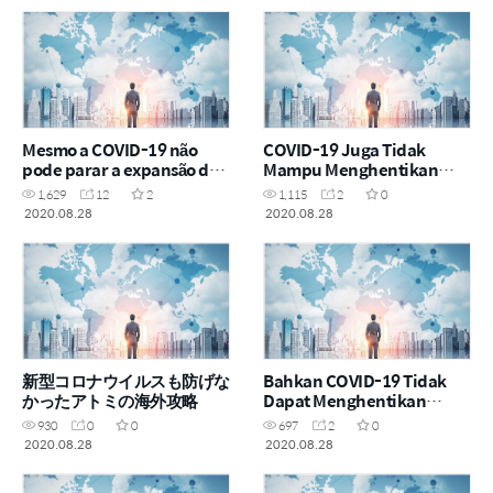
Mesmo a COVID-19 não
COVID-19 Juga Tidak
pode parar a expansão da
Mampu Menghentikan
Atomy no exterior
Can’t Stop Perluasan
1,629
12
2
1,115
2
0
Pasaran Luar Negara
2020.08.28
2020.08.28
Atomy
新型コロナウイルスも防げな
Bahkan COVID-19 Tidak
かったアトミの海外攻略
Dapat Menghentikan
Perluasan Atomy di Luar
930
0
0
697
2
0
Negeri
2020.08.28
2020.08.28