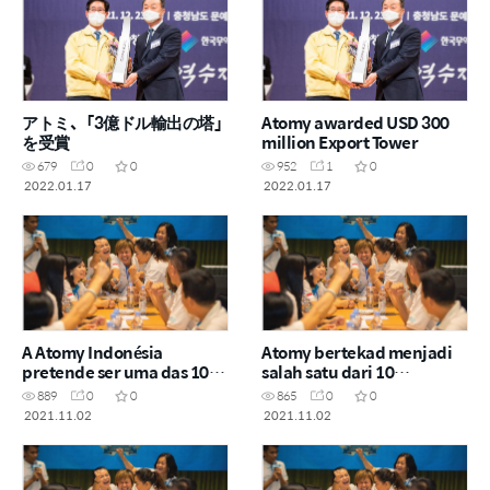
アトミ、「3億ドル輸出の塔」
Atomy awarded USD 300
を受賞
million Export Tower
679
0
0
952
1
0
2022.01.17
2022.01.17
A Atomy Indonésia
Atomy bertekad menjadi
pretende ser uma das 10
salah satu dari 10
maiores empresas de
perusahaan distribusi
889
0
0
865
0
0
distribuição com a “Ayo
teratas dengan “Ayo Ayo
2021.11.02
2021.11.02
Ayo Bisa”
Bisa”