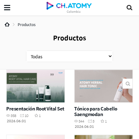
Colombia
Productos
Productos
Presentación Root Vital Set
Tónico para Cabello
Saengmodan
358
10
1
2026.06.01
344
3
1
2026.06.01