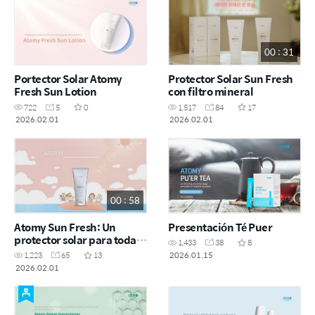
00 : 31
Portector Solar Atomy
Protector Solar Sun Fresh
Fresh Sun Lotion
con filtro mineral
722
5
0
1,517
84
17
2026.02.01
2026.02.01
00 : 58
Atomy Sun Fresh: Un
Presentación Té Puer
protector solar para toda la
1,433
38
8
familia
2026.01.15
1,223
65
13
2026.02.01