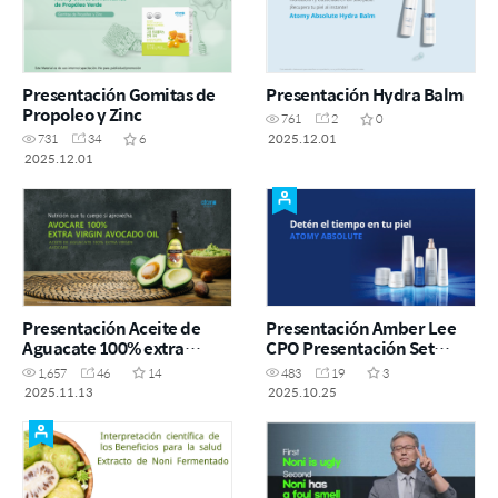
Presentación Gomitas de
Presentación Hydra Balm
Propoleo y Zinc
761
2
0
2025.12.01
731
34
6
2025.12.01
Presentación Aceite de
Presentación Amber Lee
Aguacate 100% extra
CPO Presentación Set
virgen
Absolute y The fame
1,657
46
14
483
19
3
Octubre 2025
2025.11.13
2025.10.25