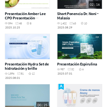
02 : 16
Presentación Amber Lee
Short Ponencia Dr. Noni -
CPO Presentación
Malasia
Fermento Concentrado de
594
48
8
1,402
63
10
Noni Octubre 2025
2025.10.25
2025.08.29
Presentación Hydra Set de
Presentación Espirulina
hidratación y brillo
987
32
6
2025.07.01
1,896
81
12
2025.08.01
00 : 25