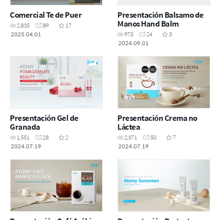
Comercial Te de Puer
Presentación Balsamo de
Manos Hand Balm
2,835
89
17
2025.04.01
973
24
3
2024.09.01
Presentación Gel de
Presentación Crema no
Granada
Láctea
1,551
28
2
2,371
50
7
2024.07.19
2024.07.19