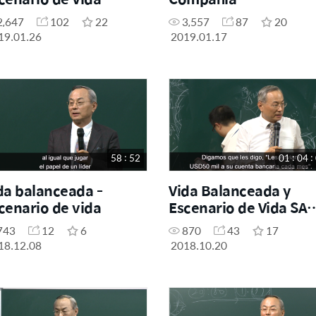
2,647
102
22
3,557
87
20
19.01.26
2019.01.17
58 : 52
01 : 04 :
da balanceada -
Vida Balanceada y
cenario de vida
Escenario de Vida SA
201018
743
12
6
870
43
17
18.12.08
2018.10.20