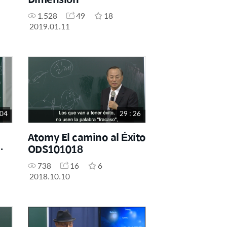
1,528
49
18
2019.01.11
 04
29 : 26
Atomy El camino al Éxito
ODS101018
738
16
6
2018.10.10