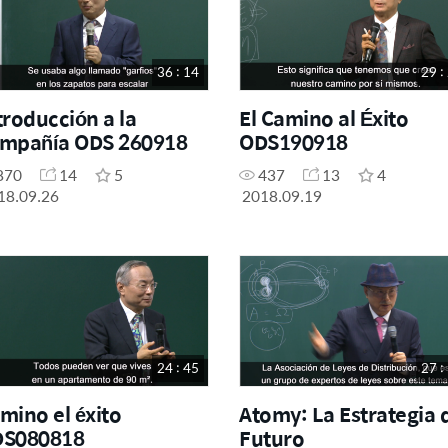
36 : 14
29 :
troducción a la
El Camino al Éxito
mpañía ODS 260918
ODS190918
870
14
5
437
13
4
18.09.26
2018.09.19
24 : 45
27 :
mino el éxito
Atomy: La Estrategia 
S080818
Futuro