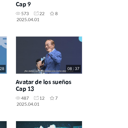
Cap 9
573
22
8
2025.04.01
 28
08 : 37
Avatar de los sueños
Cap 13
487
12
7
2025.04.01