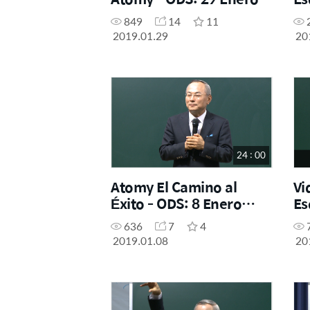
2019
849
14
11
2019.01.29
20
24 : 00
Atomy El Camino al
Vi
Éxito - ODS: 8 Enero
Es
2019
636
7
4
2019.01.08
20