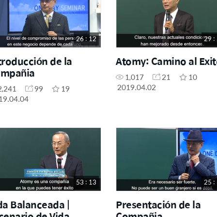
26 : 12
29 :
troducción de la
Atomy: Camino al Exi
mpañia
1,017
21
10
2019.04.02
2,241
99
19
19.04.04
53 : 13
25 :
da Balanceada |
Presentación de la
cenario de Vida
Compañia