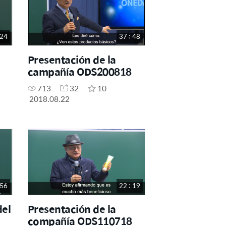
 24
37 : 48
Presentación de la
campañía ODS200818
713
32
10
2018.08.22
 56
22 : 19
del
Presentación de la
compañía ODS110718