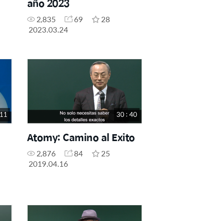
año 2023
que
2,835
69
28
2023.03.24
 11
30 : 40
Atomy: Camino al Exito
2,876
84
25
2019.04.16