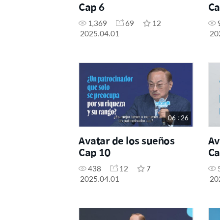
Cap 6
Ca
1,369
69
12
2025.04.01
20
06 : 26
Avatar de los sueños
Av
Cap 10
Ca
438
12
7
2025.04.01
20