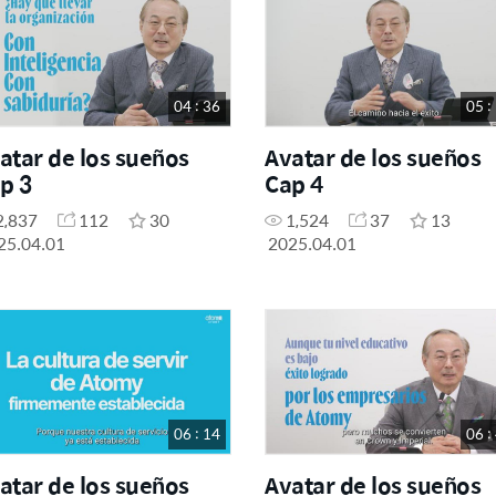
04 : 36
05 :
atar de los sueños
Avatar de los sueños
p 3
Cap 4
2,837
112
30
1,524
37
13
25.04.01
2025.04.01
06 : 14
06 :
atar de los sueños
Avatar de los sueños