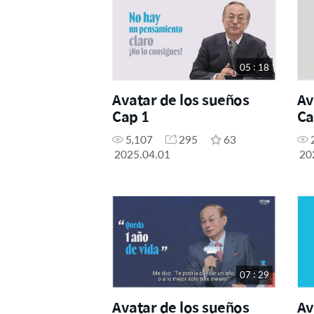
05 : 18
Avatar de los sueños
Av
Cap 1
Ca
5,107
295
63
2025.04.01
20
07 : 29
Avatar de los sueños
Av