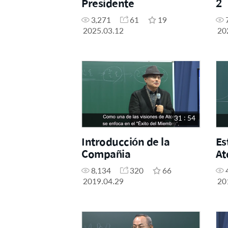
Presidente
2
3,271
61
19
2025.03.12
20
31 : 54
Introducción de la
Es
Compañia
A
8,134
320
66
2019.04.29
20