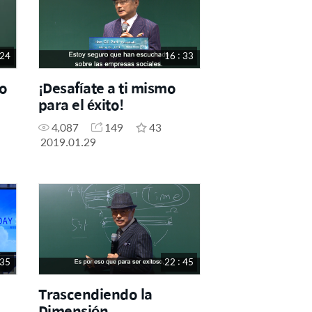
 24
16 : 33
to
¡Desafíate a ti mismo
para el éxito!
4,087
149
43
2019.01.29
 35
22 : 45
Trascendiendo la
Dimensión