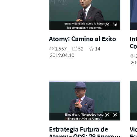
24 : 46
Atomy: Camino al Exito
In
Co
1,557
52
14
2019.04.10
20
39 : 39
Estrategia Futura de
Vi
Atomy - ODS: 29 Enero
Es