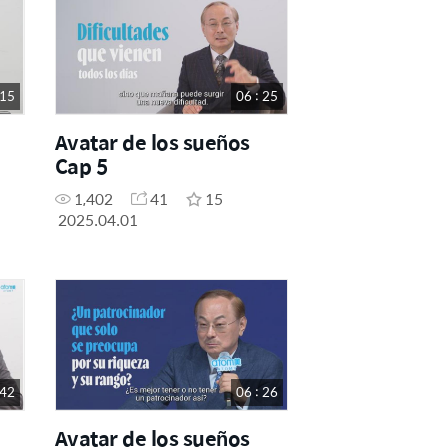
 15
06 : 25
Avatar de los sueños
Cap 5
1,402
41
15
2025.04.01
 42
06 : 26
Avatar de los sueños