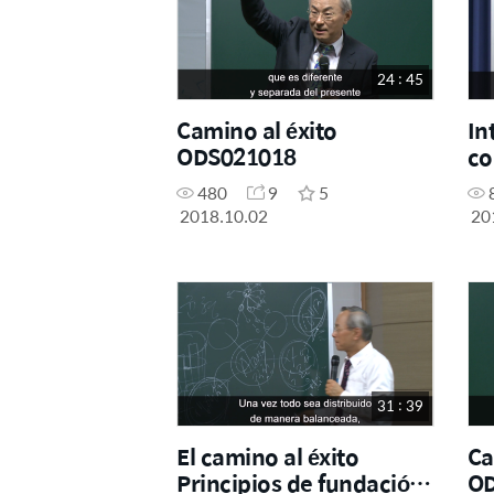
24 : 45
Camino al éxito
In
ODS021018
co
480
9
5
2018.10.02
20
31 : 39
El camino al éxito
Ca
Principios de fundación
OD