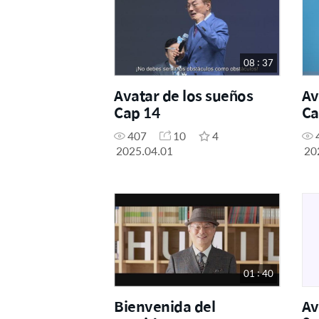
08 : 37
Avatar de los sueños
Av
Cap 14
Ca
407
10
4
2025.04.01
20
01 : 40
Bienvenida del
Av