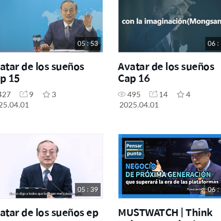
05 : 53
06 :
atar de los sueños
Avatar de los sueños
p 15
Cap 16
427
9
3
495
14
4
25.04.01
2025.04.01
05 : 39
06 :
atar de los sueños ep
MUSTWATCH | Think