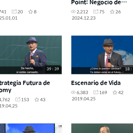
Point: Negocio de
próxima generación 
741
20
8
2,212
75
26
superará la era de las
25.01.01
2024.12.23
plataformas
39 : 39
18 :
trategia Futura de
Escenario de Vida
tomy
6,383
169
42
2019.04.25
4,762
153
43
19.04.25