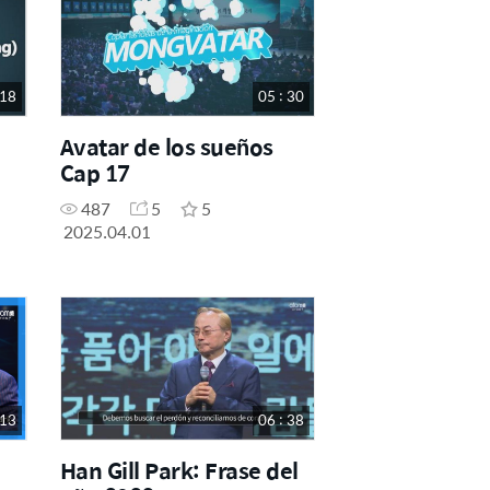
 18
05 : 30
Avatar de los sueños
Cap 17
487
5
5
2025.04.01
 13
06 : 38
Han Gill Park: Frase del