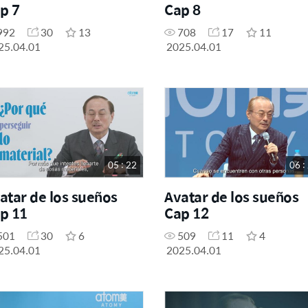
p 7
Cap 8
992
30
13
708
17
11
25.04.01
2025.04.01
05 : 22
06 :
atar de los sueños
Avatar de los sueños
p 11
Cap 12
501
30
6
509
11
4
25.04.01
2025.04.01