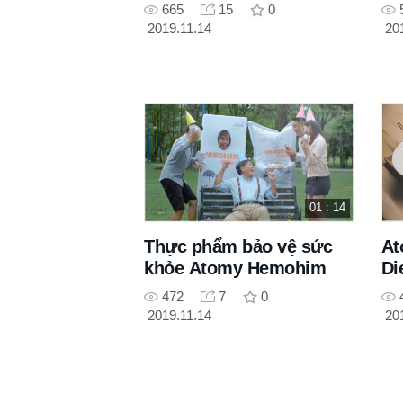
665
15
0
2019.11.14
20
01 : 14
Thực phẩm bảo vệ sức
At
khỏe Atomy Hemohim
Di
Kh
472
7
0
2019.11.14
20