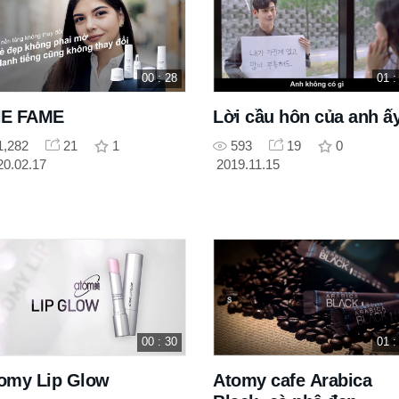
00 : 28
01 :
E FAME
Lời cầu hôn của anh ấ
1,282
21
1
593
19
0
20.02.17
2019.11.15
00 : 30
01 :
omy Lip Glow
Atomy cafe Arabica