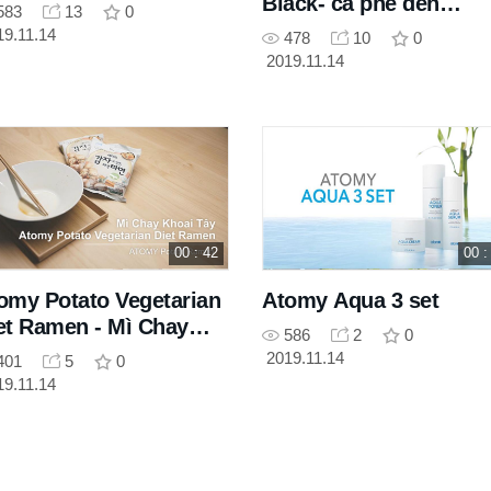
Black- cà phê đen
583
13
0
Arabica
19.11.14
478
10
0
2019.11.14
00 : 42
00 :
omy Potato Vegetarian
Atomy Aqua 3 set
et Ramen - Mì Chay
586
2
0
oai Tây
2019.11.14
401
5
0
19.11.14