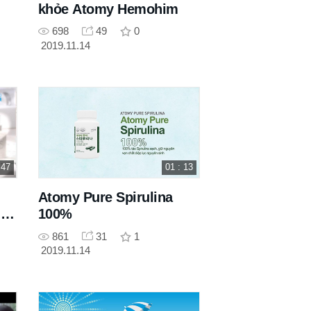
khỏe Atomy Hemohim
698
49
0
2019.11.14
 47
01 : 13
Atomy Pure Spirulina
ld
100%
861
31
1
2019.11.14