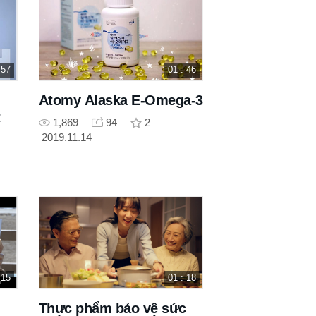
 57
01 : 46
Atomy Alaska E-Omega-3
t
1,869
94
2
2019.11.14
 15
01 : 18
Thực phẩm bảo vệ sức