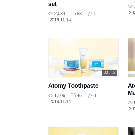
set
20
2,084
88
1
2019.11.14
00 : 37
Atomy Toothpaste
At
Ma
1,106
46
0
2019.11.14
20