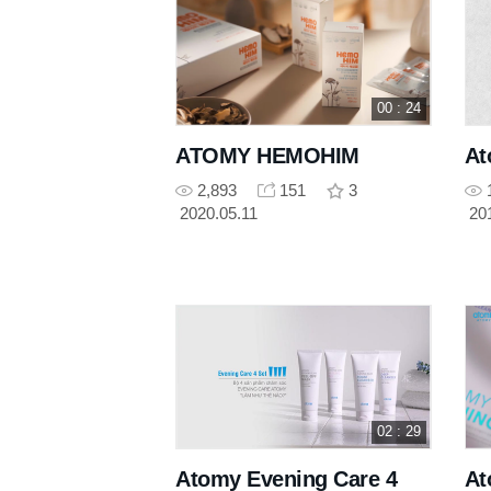
00 : 24
ATOMY HEMOHIM
At
2,893
151
3
2020.05.11
20
02 : 29
Atomy Evening Care 4
At