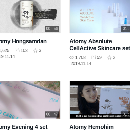
00 : 56
01 :
omy Hongsamdan
Atomy Absolute
CellActive Skincare se
1,625
103
3
19.11.14
1,708
99
2
2019.11.14
00 : 47
01 :
omy Evening 4 set
Atomy Hemohim