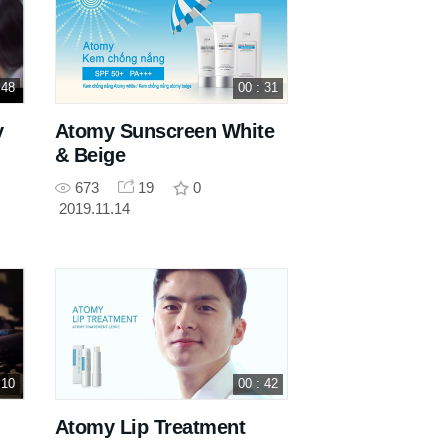
 48
00 : 31
y
Atomy Sunscreen White
& Beige
673
19
0
2019.11.14
 10
00 : 42
Atomy Lip Treatment