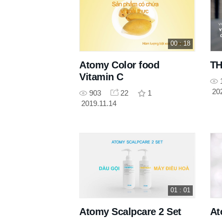
00 : 18
Atomy Color food
TH
Vitamin C
20
903
22
1
2019.11.14
01 : 01
Atomy Scalpcare 2 Set
At