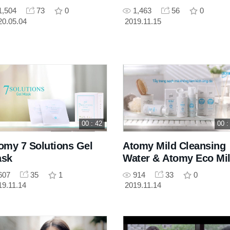
1,504
73
0
1,463
56
0
20.05.04
2019.11.15
00 : 42
00 :
omy 7 Solutions Gel
Atomy Mild Cleansing
sk
Water & Atomy Eco Mi
Bubble Cleanser
607
35
1
914
33
0
19.11.14
2019.11.14