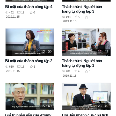
Bí mật của thành công tập 4
Thách thức! Người bán
hàng tự động tập 3
482
11
0
2019.11.15
490
5
0
2019.11.15
12 : 09
12 : 42
Bí mật của thành công tập 2
Thách thức! Người bán
hàng tự động tập 1
610
18
1
2019.11.15
481
4
0
2019.11.15
15 : 40
23 : 49
Giá trị nhân văn của Atomy
Hỏi đáp nhanh của chủ tịch