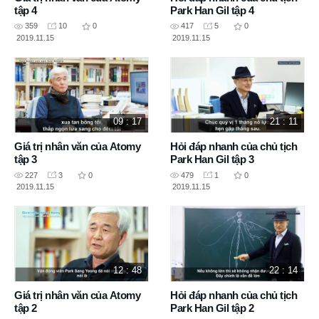
tập 4
Park Han Gil tập 4
359
10
0
417
5
0
2019.11.15
2019.11.15
09 : 17
21 : 11
Giá trị nhân văn của Atomy
Hỏi đáp nhanh của chủ tịch
tập 3
Park Han Gil tập 3
227
3
0
479
1
0
2019.11.15
2019.11.15
12 : 48
22 : 14
Giá trị nhân văn của Atomy
Hỏi đáp nhanh của chủ tịch
tập 2
Park Han Gil tập 2