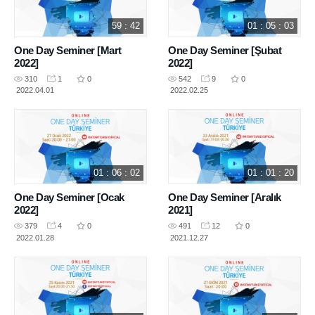
59 : 42
01 : 05 : 03
One Day Seminer [Mart
One Day Seminer [Şubat
2022]
2022]
310
1
0
542
9
0
2022.04.01
2022.02.25
01 : 06 : 02
01 : 01 : 20
One Day Seminer [Ocak
One Day Seminer [Aralık
2022]
2021]
379
4
0
491
12
0
2022.01.28
2021.12.27