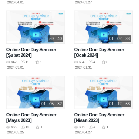
2026.04.01
2024.03.27
59 : 40
01 : 02 : 38
Online One Day Seminer
Online One Day Seminer
[Şubat 2024]
[Ocak 2024]
842
11
1
654
4
0
2024.03.01
2024.01.31
01 : 05 : 32
01 : 12 : 53
Online One Day Seminer
Online One Day Seminer
[Mayıs 2023]
[Nisan 2023]
865
15
1
398
4
1
2023.05.25
2023.04.27