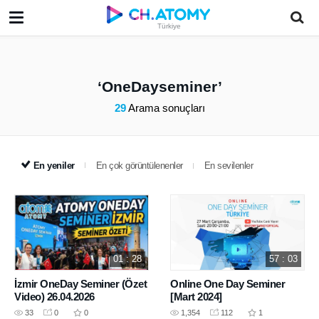
Türkiye
OneDayseminer
29
Arama sonuçları
En yeniler
En çok görüntülenenler
En sevilenler
01 : 28
57 : 03
İzmir OneDay Seminer (Özet
Online One Day Seminer
Video) 26.04.2026
[Mart 2024]
33
0
0
1,354
112
1