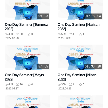
59 : 23
01 : 18 : 04
One Day Seminer [Temmuz
One Day Seminer [Haziran
2022]
2022]
490
50
0
529
4
1
2022.07.28
2022.06.30
57 : 05
01 : 38 : 28
One Day Seminer [Mayıs
One Day Seminer [Nisan
2022]
2022]
445
16
0
309
1
0
2022.05.27
2022.04.28