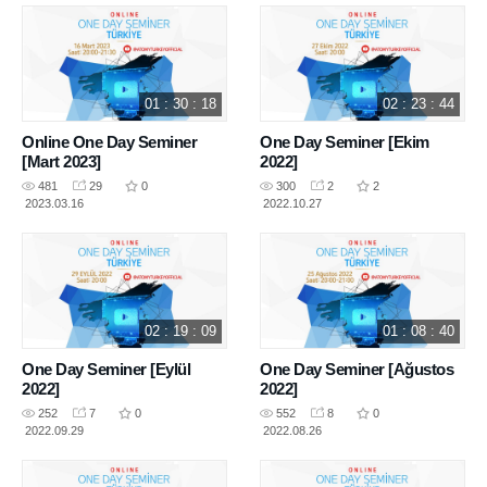
01 : 30 : 18
02 : 23 : 44
Online One Day Seminer
One Day Seminer [Ekim
[Mart 2023]
2022]
481
29
0
300
2
2
2023.03.16
2022.10.27
02 : 19 : 09
01 : 08 : 40
One Day Seminer [Eylül
One Day Seminer [Ağustos
2022]
2022]
252
7
0
552
8
0
2022.09.29
2022.08.26