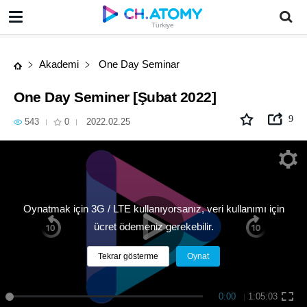
One Day Seminer [Şubat 2022]
Türkiye
Akademi
One Day Seminar
One Day Seminer [Şubat 2022]
9
543
0
2022.02.25
Oynatmak için 3G / LTE kullanıyorsanız, veri kullanımı için
ücret ödemeniz gerekebilir.
Tekrar gösterme
Oynat
0:00
1:05:03