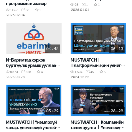
программын заавар
95
1
1
2026.01.01
1,067
36
1
2026.02.04
04 : 48
06 : 13
И-Баримтаа хэрхэн
MUSTWATCH |
бүртгүүлж урамшууллаа
Платформын эрин үеийг
авах вэ? /Шинэчилсэн
давах шинэ үеийн бизнес
8,370
378
4
1,594
45
5
хувилбар/
2025.03.28
2024.12.22
05 : 29
26 : 29
MUSTWATCH | Үнэмлэхүй
MUSTWATCHㅣКомпанийн
чанар, үнэмлэхүй үнэтэй
танилцуулга ㅣҮнэмлэхүй