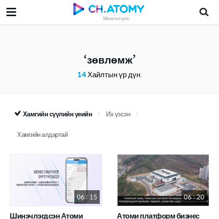
Монгол улс
зөвлөмж
14
Хайлтын үр дүн.
Хамгийн сүүлийн үеийн
Их үзсэн
Хамгийн алдартай
06 : 15
06 : 20
Шинэчлэгдсэн Атоми
Атоми платформ бизнес