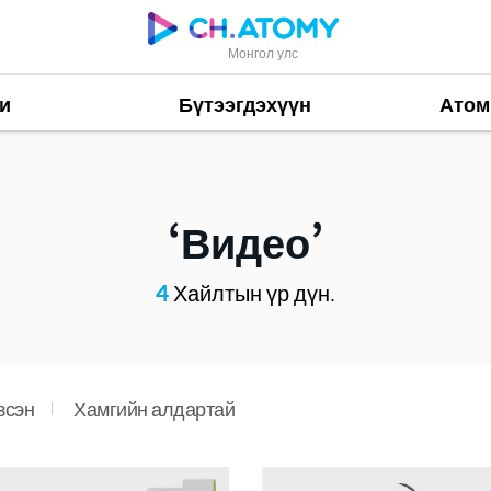
Монгол улс
и
Бүтээгдэхүүн
Атом
Видео
4
Хайлтын үр дүн.
зсэн
Хамгийн алдартай