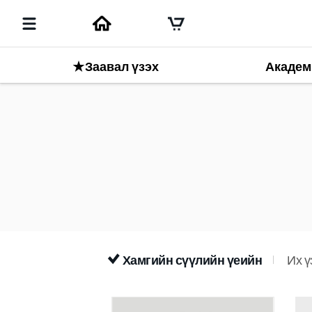
★Заавал үзэх
Академ
Хамгийн сүүлийн үеийн
Их ү