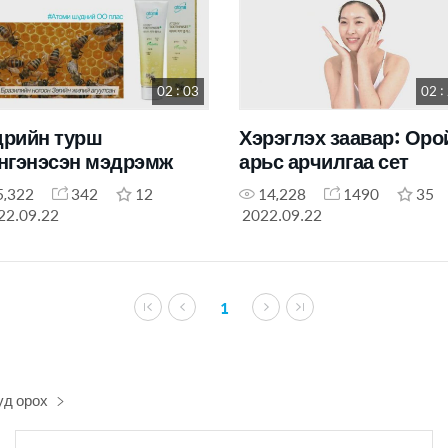
02 : 03
02 :
рийн турш
Хэрэглэх заавар: Оро
нгэнэсэн мэдрэмж
арьс арчилгаа сет
5,322
342
12
14,228
1490
35
22.09.22
2022.09.22
1
уд орох