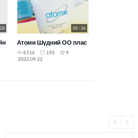
 28
00 : 36
йн
Атоми Шүдний ОО плас
4,516
193
9
2022.09.22