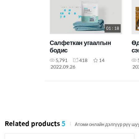
01 : 18
Салфеткан угаалгын
Өд
бодис
сэ
5,791
418
14
2022.09.26
20
Related products
5
Атоми онлайн дэлгүүр рүү шу