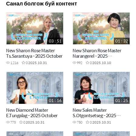
Санал болгож буй контент
03 : 51
01 : 32
New Sharon Rose Master
New Sharon Rose Master
Ts.Sarantuya - 2025 October
Narangerel - 2025
September
1,216
0
2025.10.31
992
0
2025.10.10
01 : 16
01 : 25
New Diamond Master
New Sales Master
E.Tungalag - 2025 October
S.Otgontsetseg - 2025
October
775
0
2025.10.31
750
0
2025.10.31