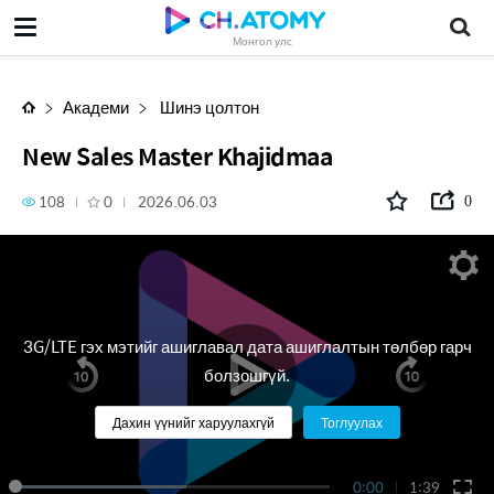
New Sales Master Khajidmaa
Монгол улс
Академи
Шинэ цолтон
New Sales Master Khajidmaa
108
0
2026.06.03
0
3G/LTE гэх мэтийг ашиглавал дата ашиглалтын төлбөр гарч
болзошгүй.
Дахин үүнийг харуулахгүй
Тоглуулах
0:00
1:39