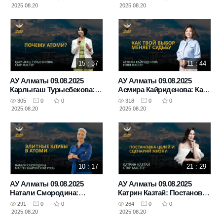
будущих планах
2025.08.20
2025.08.20
15 : 37
11 : 44
АУ Алматы 09.08.2025
АУ Алматы 09.08.2025
Карлыгаш Турысбекова:
Асмира Кайриденова: Как
Почему Атоми?
твой выбор меняет судьбу
305
0
0
318
0
0
2025.08.20
2025.08.20
10 : 17
21 : 29
АУ Алматы 09.08.2025
АУ Алматы 09.08.2025
Натали Смородина:
Катрин Казтай: Постановка
Элитные клубы в Атоми
целей и сценарий жизни
291
0
0
264
0
0
2025.08.20
2025.08.20