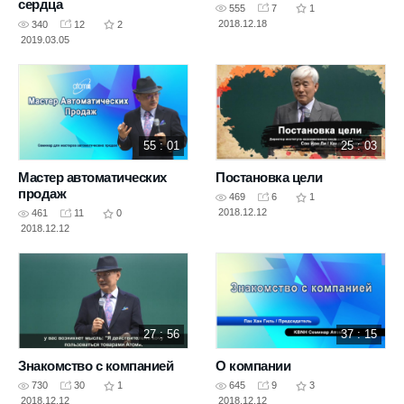
сердца
555
7
1
2018.12.18
340
12
2
2019.03.05
55 : 01
25 : 03
Мастер автоматических
Постановка цели
продаж
469
6
1
2018.12.12
461
11
0
2018.12.12
27 : 56
37 : 15
Знакомство с компанией
О компании
730
30
1
645
9
3
2018.12.12
2018.12.12