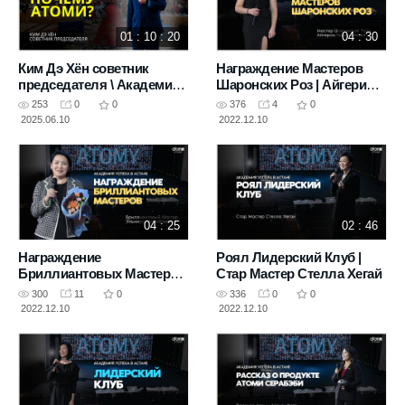
01 : 10 : 20
04 : 30
Ким Дэ Хён советник
Награждение Мастеров
председателя \ Академия
Шаронских Роз | Айгерим
Успеха Атоми в Астане
Керимбекова
253
0
0
376
4
0
10.05.2025
2025.06.10
2022.12.10
04 : 25
02 : 46
Награждение
Роял Лидерский Клуб |
Бриллиантовых Мастеров
Стар Мастер Стелла Хегай
| Эльмира Ертисбаева
300
11
0
336
0
0
2022.12.10
2022.12.10