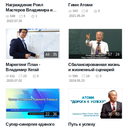
Награждение Роял
Гимн Атоми
Мастеров Владимира и
343
0
0
Меруерт Хегай в Корее
2021.05.24
548
3
1
2022.07.26
44 : 35
57 : 24
Маркетинг План -
Сбалансированная жизнь
Владимир Хегай
и жизненный сценарий
611
23
0
590
19
0
2020.07.02
2019.05.23
22 : 36
30 : 53
Супер-синергия единого
Путь к успеху