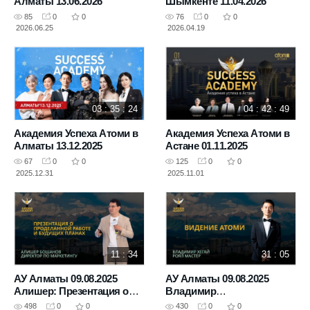
Алматы 13.06.2026
Шымкенте 11.04.2026
85
0
0
76
0
0
2026.06.25
2026.04.19
03 : 35 : 24
04 : 42 : 49
Академия Успеха Атоми в
Академия Успеха Атоми в
Алматы 13.12.2025
Астане 01.11.2025
67
0
0
125
0
0
2025.12.31
2025.11.01
11 : 34
31 : 05
АУ Алматы 09.08.2025
АУ Алматы 09.08.2025
Алишер: Презентация о
Владимир
проделанной Работе и
Хегай: Видение Атоми
498
0
0
430
0
0