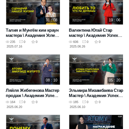
31 : 08
19 : 06
Талия и Мунгём ким краун
Валентина Югай Стар
мастера \ Академия Успеха
мастер \ Академия Успеха
Атоми в Астане 10.05.2025
Атоми в Астане 10.05.2025
235
0
0
606
0
0
2025.07.16
2025.06.26
08 : 10
05 : 20
Ляйля Жебегенова Мастер
Эльмира Мизамбаева Стар
продаж \ Академия Успеха
Мастер \ Академия Успеха
Атоми в Астане 10.05.2025
Атоми в Астане 10.05.2025
164
0
0
185
0
0
2025.06.20
2025.06.10