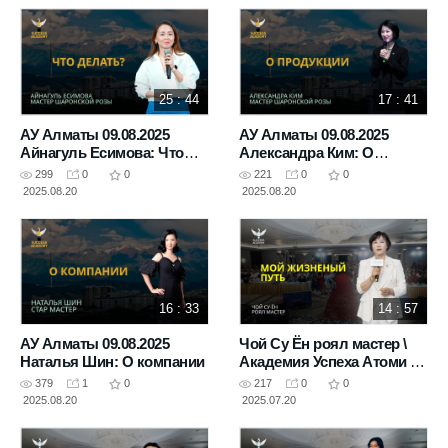
25 : 44
17 : 41
АУ Алматы 09.08.2025
АУ Алматы 09.08.2025
Айнагуль Есимова: Что
Александра Ким: О
делать?
продукции
299
0
0
221
0
0
2025.08.20
2025.08.20
16 : 33
14 : 57
АУ Алматы 09.08.2025
Чой Су Ён роял мастер \
Наталья Шин: О компании
Академия Успеха Атоми в
Астане 10.05.2025
379
1
0
217
0
0
2025.08.20
2025.07.20