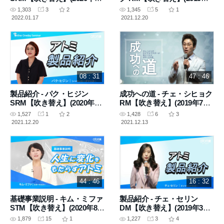
月2日 収録)
月20日 講義)
1,303
3
2
1,345
5
1
2022.01.17
2021.12.20
08 : 31
47 : 46
製品紹介 - パク・ヒジン
成功への道 - チェ・シヒョク
SRM【吹き替え】(2020年5
RM【吹き替え】(2019年7月
月21日 講義)
16日 講義)
1,527
1
2
1,428
6
3
2021.12.20
2021.12.13
44 : 46
16 : 32
基礎事業説明 - キム・ミファ
製品紹介 - チェ・セリン
STM【吹き替え】(2020年8月
DM【吹き替え】(2019年3月
6日 講義)
23日 講義)
1,879
15
1
1,227
3
4