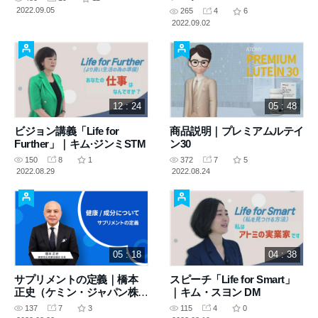
2022.09.05
265
4
6
2022.09.02
12 : 24
05 : 48
ビジョン講義「Life for
商品説明｜プレミアムルテイ
Further」｜キム·ジンミSTM
ン30
150
8
1
372
7
5
2022.08.29
2022.08.24
05 : 18
04 : 38
サプリメントの定義｜橋本
スピーチ「Life for Smart」
正史（ケミン・ジャパン株式
｜キム・スヨン DM
会社）
137
7
3
115
4
0