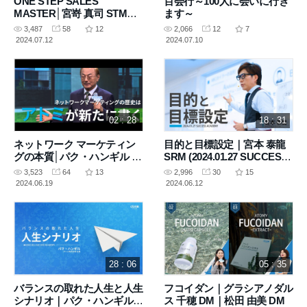
ONE STEP SALES
百会行～100人に会いに行き
MASTER│宮嵜 真司 STM
ます～
(2024.05.18 SUCCESS
3,487
58
12
2,066
12
7
ACADEMY)
2024.07.12
2024.07.10
02 : 28
18 : 31
ネットワーク マーケティン
目的と目標設定｜宮本 泰龍
グの本質│パク・ハンギル 会
SRM (2024.01.27 SUCCESS
長
ACADEMY)
3,523
64
13
2,996
30
15
2024.06.19
2024.06.12
28 : 06
05 : 35
バランスの取れた人生と人生
フコイダン｜グラシアノダル
シナリオ｜パク・ハンギル
ス 千穂 DM｜松田 由美 DM