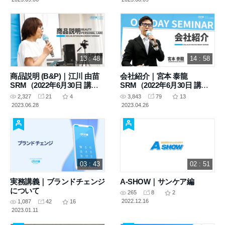
13 : 48
14 : 58
商品説明 (B&P)｜江川 由苗
会社紹介｜宮本 泰龍
SRM（2022年6月30日 講
SRM（2022年6月30日 講
義）
義）
2,327
21
4
3,843
79
13
2023.06.28
2023.04.26
03 : 43
02 : 51
実務講義｜ブランドチェンジ
A-SHOW｜サンケア編
について
265
8
2
2022.12.16
1,087
42
16
2023.01.11