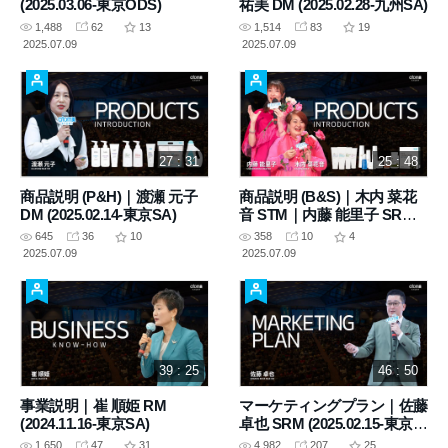
(2025.03.06-東京ODS)
祐美 DM (2025.02.28-九州SA)
1,488
62
13
1,514
83
19
2025.07.09
2025.07.09
27 : 31
25 : 48
商品説明 (P&H)｜渡瀬 元子
商品説明 (B&S)｜木内 菜花
DM (2025.02.14-東京SA)
音 STM｜内藤 能里子 SRM
(2025.04.25-東京SA)
645
36
10
358
10
4
2025.07.09
2025.07.09
39 : 25
46 : 50
事業説明｜崔 順姫 RM
マーケティングプラン｜佐藤
(2024.11.16-東京SA)
卓也 SRM (2025.02.15-東京
SA)
1,650
47
31
4,982
207
25