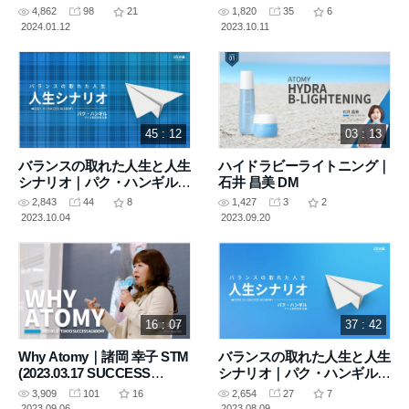
会長 (2022.02｜SUCCESS
4,862
98
21
1,820
35
6
ACADEMY)
2024.01.12
2023.10.11
45 : 12
03 : 13
バランスの取れた人生と人生
ハイドラビーライトニング｜
シナリオ｜パク・ハンギル
石井 昌美 DM
会長 (2021.12｜SUCCESS
2,843
44
8
1,427
3
2
ACADEMY)
2023.10.04
2023.09.20
16 : 07
37 : 42
Why Atomy｜諸岡 幸子 STM
バランスの取れた人生と人生
(2023.03.17 SUCCESS
シナリオ｜パク・ハンギル
ACADEMY)
会長 (2020.12｜SUCCESS
3,909
101
16
2,654
27
7
ACADEMY)
2023.09.06
2023.08.09