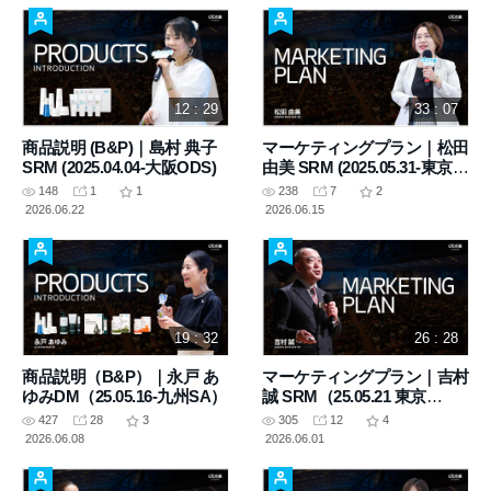
12 : 29
33 : 07
商品説明 (B&P)｜島村 典子
マーケティングプラン｜松田
SRM (2025.04.04-大阪ODS)
由美 SRM (2025.05.31-東京
SA)
148
1
1
238
7
2
2026.06.22
2026.06.15
19 : 32
26 : 28
商品説明（B&P）｜永戸 あ
マーケティングプラン｜吉村
ゆみDM（25.05.16-九州SA）
誠 SRM（25.05.21 東京
ODS）
427
28
3
305
12
4
2026.06.08
2026.06.01