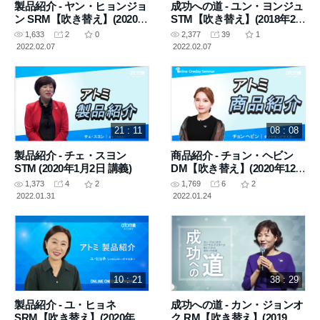
製品紹介 - ヤン・ヒョンジョ
成功への道 - ユン・ヨンジュ
ン SRM【吹き替え】(2020年
STM【吹き替え】(2018年2月
11月5日 講義)
3日 講義)
1,633
2
0
2,377
39
1
2022.02.07
2022.02.07
21 : 11
08 : 08
製品紹介 - チェ・スヨン
商品紹介 - チョン・ヘビン
STM (2020年1月2日 講義)
DM【吹き替え】(2020年12月
3日 講義)
1,373
4
2
1,769
6
2
2022.01.31
2022.01.24
10 : 21
38 : 29
製品紹介 - ユ・ヒョネ
成功への道 - カン・ジョンオ
SRM【吹き替え】(2020年7
ク RM【吹き替え】(2019年6