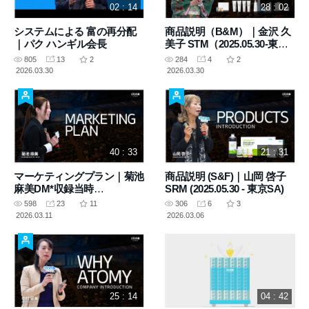
02 : 14
28 : 02
システムによる 富の再分配
商品説明（B&M）｜金沢 久
｜パク ハンギル会長
美子 STM（2025.05.30-東京
SA）
805
13
2
284
4
2
2026.03.30
2026.03.30
40 : 33
21 : 31
マーケティングプラン｜菊池
商品説明 (S&F)｜山岡 啓子
麻美DM*収録当時
SRM (2025.05.30 - 東京SA)
（2025.03.15-東京SA）
598
23
11
306
6
3
2026.03.11
2026.03.06
25 : 14
04 : 42