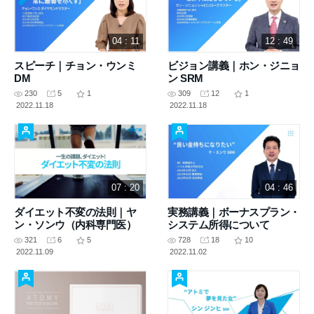
04 : 11
12 : 49
スピーチ｜チョン・ウンミ
ビジョン講義｜ホン・ジニョ
DM
ン SRM
230
5
1
309
12
1
2022.11.18
2022.11.18
07 : 20
04 : 46
ダイエット不変の法則｜ヤ
実務講義｜ボーナスプラン・
ン・ソンウ（内科専門医）
システム所得について
321
6
5
728
18
10
2022.11.09
2022.11.02