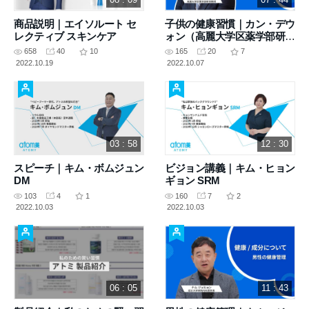
商品説明｜エイソルート セ
子供の健康習慣｜カン・デウ
レクティブ スキンケア
ォン（高麗大学区薬学部研究
教授）
658
40
10
165
20
7
2022.10.19
2022.10.07
03 : 58
12 : 30
スピーチ｜キム・ボムジュン
ビジョン講義｜キム・ヒョン
DM
ギョン SRM
103
4
1
160
7
2
2022.10.03
2022.10.03
06 : 05
11 : 43