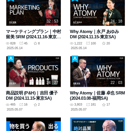
32 : 53
24 : 18
マーケティングプラン｜中村
Why Atomy｜永戸 あゆみ
留美 SRM (2024.11.16-東京
DM (2024.11.15-東京SA)
SA)
828
45
8
1,222
100
20
2025.05.14
2025.05.14
24 : 27
22 : 03
商品説明 (P&H)｜吉田 優子
Why Atomy｜佐藤 卓也 SRM
DM (2024.11.15-東京SA)
(2024.03.08-福岡SA)
465
16
2
3,803
181
17
2025.05.07
2025.05.07