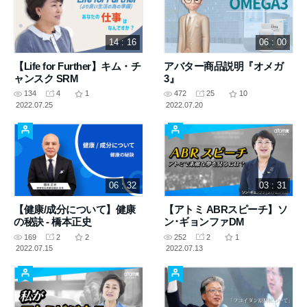
14 : 16
06 : 00
【Life for Further】キム・チ
アバター商品説明『オメガ
ャンスク SRM
3』
134
4
1
472
25
10
2022.07.25
2022.07.20
06 : 32
03 : 31
【健康/成分について】健康
【アトミ ABRスピーチ】ソ
の秘訣 - 橋本正史
ン･ギョンファDM
169
2
2
252
2
1
2022.07.15
2022.07.13