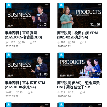
40 : 24
31 : 46
事業説明｜宮嵜 真司
商品説明｜松田 由美 SRM
(2025.03.05-名古屋ODS)
(2025.02.28-九州SA)
1,182
90
20
482
18
11
2025.05.22
2025.05.22
41 : 06
17 : 44
事業説明｜宮本 広宣 STM
商品説明 (B&S)｜菊池 麻美
(2025.01.18-東京SA)
DM｜菊池 佳世子 SM
(2024.12.17-東京SA)
671
23
6
523
21
4
2025.05.22
2025.05.14