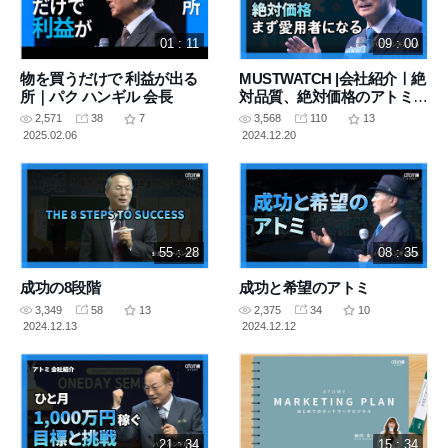
01 : 11
09 : 00
物を買うだけで 利益が出る
MUSTWATCH |会社紹介ㅣ絶
所｜パク ハンギル 会長
対品質、絶対価格のアトミ
まず愛用者になる
2,571
38
7
3,568
110
13
2025.02.06
2024.12.20
55 : 28
08 : 35
成功の8段階
成功と希望のアトミ
3,349
58
13
2,375
34
10
2024.12.13
2024.12.12
21 : 34
15 : 34