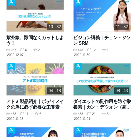
10 : 32
11 : 52
紫外線、隙間なくカットしよ
ビジョン講義｜チョン・ジソ
う！
ン SRM
237
6
2
448
12
1
2022.12.07
2022.11.30
04 : 18
08 : 43
アトミ製品紹介｜ボディメイ
ダイエットの副作用を防ぐ栄
クの為に必ず必要な栄養素
養素｜カン・デウォン（高麗
大学区薬学部研究教授）
453
11
6
433
21
5
2022.11.28
2022.11.21