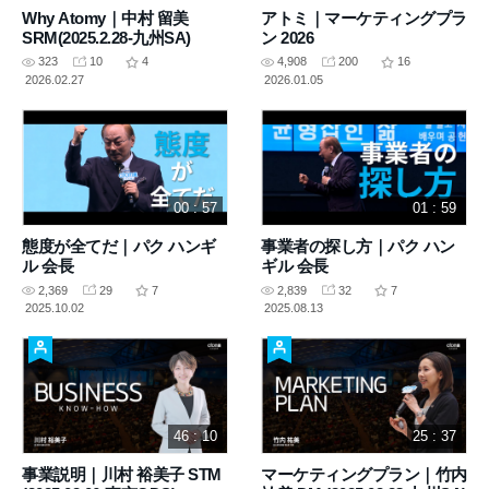
Why Atomy｜中村 留美
アトミ｜マーケティングプラ
SRM(2025.2.28-九州SA)
ン 2026
323
10
4
4,908
200
16
2026.02.27
2026.01.05
00 : 57
01 : 59
態度が全てだ｜パク ハンギ
事業者の探し方｜パク ハン
ル 会長
ギル 会長
2,369
29
7
2,839
32
7
2025.10.02
2025.08.13
46 : 10
25 : 37
事業説明｜川村 裕美子 STM
マーケティングプラン｜竹内