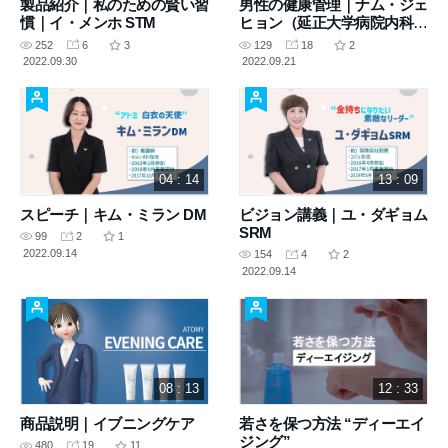
製品紹介｜私のための賢い習
男性の健康管理｜ナム・ジェ
慣｜イ・メンホ STM
ヒョン（延正大学病院内科医
院長）
252
6
3
129
18
2
2022.09.30
2022.09.21
04 : 14
13 : 09
スピーチ｜キム・ミラン DM
ビジョン講義｜ユ・ダギョム
SRM
99
2
1
2022.09.14
154
4
2
2022.09.14
08 : 13
12 : 33
商品説明｜イブニングケア
若さを保つ方法 “ディーエイ
ジング”
480
19
11