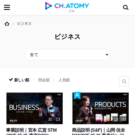
日本
ビジネス
ビジネス
新しい順
照会順
人気順
30 : 13
18 : 00
事業説明｜宮本 広宣 STM
商品説明 (S&F)｜山岡 佳未