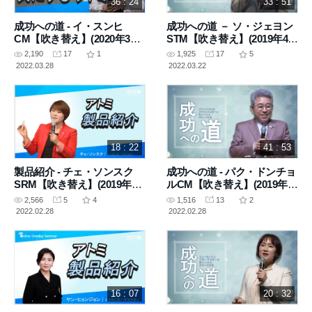
36 : 24
33 : 51
成功への道 - イ・スンヒ
成功への道 － ソ・ジェヨン
CM【吹き替え】(2020年3月
STM【吹き替え】(2019年4月
26日 講義)
16日 講義)
2,190
17
1
1,925
17
5
2022.03.28
2022.03.22
18 : 22
41 : 53
製品紹介 - チェ・ソンスク
成功への道 - パク・ドンチョ
SRM【吹き替え】(2019年11
ルCM【吹き替え】(2019年3
月5 日 講義)
月9日 講義)
2,566
5
4
1,516
13
2
2022.02.28
2022.02.28
16 : 07
20 : 32