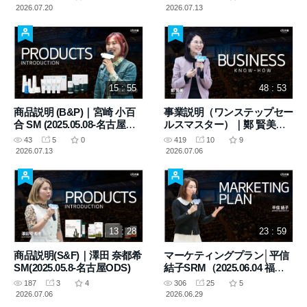
2026.07.20
2026.07.13
15 : 55
48 : 53
商品説明 (B&P)｜宮崎 小百
事業説明（ワンステップセー
合 SM (2025.05.08-名古屋
ルスマスター）｜鄭 賢美
ODS)
RM (2025.02.15-東京SA)
43
5
0
419
10
9
2026.07.13
2026.07.06
13 : 28
23 : 59
商品説明(S&F)｜澤田 奈都希
マーケティングプラン│平信
SM(2025.05.8-名古屋ODS)
結子SRM（2025.06.04 福岡
ODS）
187
3
4
306
25
5
2026.07.06
2026.06.29