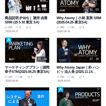
25 : 41
31 : 03
商品説明 (P&H)｜ 酒井 由香
Why Atomy｜小林 直美 SRM
SRM (25 5 30 東京 SA)
(2025.04.25-東京SA)
261
3
1
382
44
4
2026.04.27
2026.04.16
31 : 46
37 : 30
マーケティングプラン｜諸岡
Why Atomy Japan｜朴 ハン
幸子STM(2025.04.25 東京SA)
ビッ 法人長 (2025.11.14
SUCCESS ACADEMY）
437
18
7
791
10
7
2026.04.09
2026.04.03