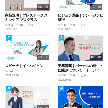
06 : 25
12 : 19
商品説明｜プレステージ ス
ビジョン講義｜シン・ジンヒ
キンケア プログラム
SRM
384
18
6
198
11
1
2022.10.31
2022.10.26
03 : 35
07 : 40
スピーチ｜イ・ハジョン
実務講義｜ボーナスの発生・
仕組みについて｜イ・ジェヒ
124
9
0
STM
2022.10.26
748
29
9
2022.10.21
08 : 09
07 : 44