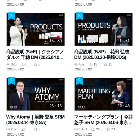
2025.07.09
2025.07.09
15 : 39
21 : 51
商品説明 (S&F)｜グラシアノ
商品説明 (B&P)｜花田 弘枝
ダルス 千穂 DM (2025.04.04-
DM (2025.03.28-長崎ODS)
大阪ODS)
325
3
6
459
15
11
2025.07.02
2025.07.02
26 : 16
29 : 48
Why Atomy｜境野 登章 SRM
マーケティングプラン｜今井
(2025.03.14-東京SA)
悠子 SRM (2025.03.06-東京
ODS)
252
3
2
1,431
95
23
2025.07.02
2025.05.22