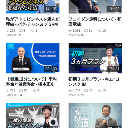
14 : 35
13 : 55
私がアトミビジネスを選んだ
フコイダン原料について - 和
理由 - パク·チャンヨプ SRM
田竜哉
278
3
1
1,091
81
10
2022.07.11
2022.07.07
06 : 03
17 : 31
【健康/成分について】平均
初期３ヵ月プラン - キム･ヨ
寿命と健康寿命 - 橋本正史
ンスク IM
369
12
3
3,754
62
15
2022.07.04
2022.06.27