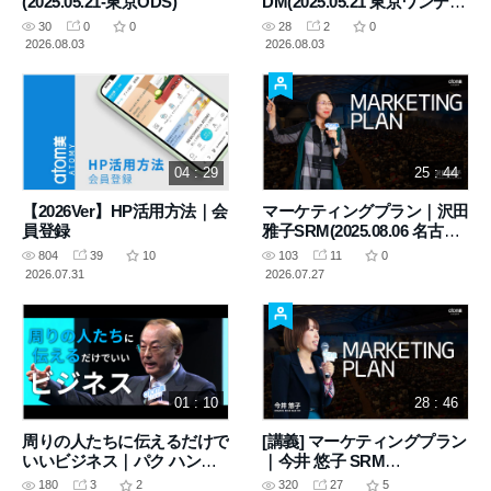
(2025.05.21-東京ODS)
DM(2025.05.21 東京ワンデイ
セミナー)
30
0
0
28
2
0
2026.08.03
2026.08.03
04 : 29
25 : 44
【2026Ver】HP活用方法｜会
マーケティングプラン｜沢田
員登録
雅子SRM(2025.08.06 名古屋
ワンデイ)
804
39
10
103
11
0
2026.07.31
2026.07.27
01 : 10
28 : 46
周りの人たちに伝えるだけで
[講義] マーケティングプラン
いいビジネス｜パク ハンギ
｜今井 悠子 SRM
ル 会長
(2025.04.03-群馬ODS)
180
3
2
320
27
5