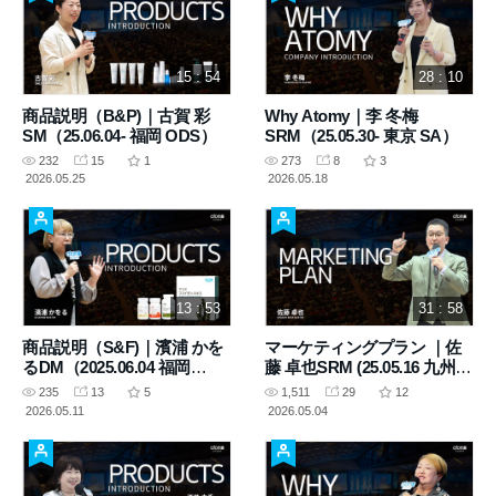
15 : 54
28 : 10
商品説明（B&P)｜古賀 彩
Why Atomy｜李 冬梅
SM（25.06.04- 福岡 ODS）
SRM（25.05.30- 東京 SA）
232
15
1
273
8
3
2026.05.25
2026.05.18
13 : 53
31 : 58
商品説明（S&F)｜濱浦 かを
マーケティングプラン ｜佐
るDM（2025.06.04 福岡
藤 卓也SRM (25.05.16 九州
ODS）
SA)
235
13
5
1,511
29
12
2026.05.11
2026.05.04