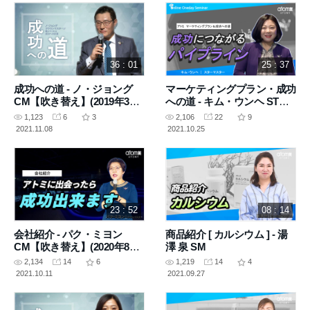
36 : 01
25 : 37
成功への道 - ノ・ジョング
マーケティングプラン・成功
CM【吹き替え】(2019年3月5
への道 - キム・ウンヘ STM
日 収録)
【吹き替え】(2020年4月2日
1,123
6
3
2,106
22
9
収録)
2021.11.08
2021.10.25
23 : 52
08 : 14
会社紹介 - パク・ミヨン
商品紹介 [ カルシウム ] - 湯
CM【吹き替え】(2020年8月
澤 泉 SM
21日 収録)
2,134
14
6
1,219
14
4
2021.10.11
2021.09.27