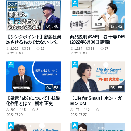
04 : 48
17 : 42
【シンクポイント】顧客は満
商品説明 (S&F)｜谷 千尋 DM
足させるものではない | パ
(2022年6月30日 講義)
ク・ハンギル会長
2,092
28
12
1,184
38
17
2022.08.08
2022.08.08
04 : 58
03 : 55
【健康 / 成分について】抗酸
【Life for Smart】ホン・ガ
化作用とは？ - 橋本 正史
ヨン DM
200
5
2
171
2
1
2022.07.29
2022.07.27