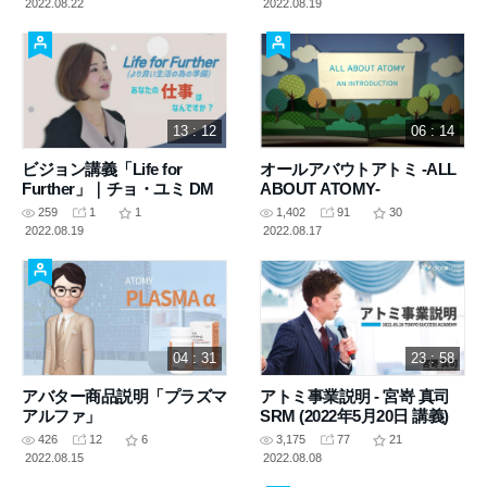
2022.08.22
2022.08.19
13 : 12
06 : 14
ビジョン講義「Life for
オールアバウトアトミ -ALL
Further」｜チョ・ユミ DM
ABOUT ATOMY-
259
1
1
1,402
91
30
2022.08.19
2022.08.17
04 : 31
23 : 58
アバター商品説明「プラズマ
アトミ事業説明 - 宮嵜 真司
アルファ」
SRM (2022年5月20日 講義)
426
12
6
3,175
77
21
2022.08.15
2022.08.08