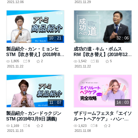
2021.12.06
2021.11.29
10 : 21
32 : 06
製品紹介 - カン・ミョンヒ
成功の道 - キム・ボムス
STM【吹き替え】(2018年8月
RM【吹き替え】(2018年12月
9日 講義)
20日 講義)
1,805
9
2
1,542
11
5
2021.11.22
2021.11.22
11 : 07
14 : 03
製品紹介 - カン･ドゥクジン
ザドリームフェスタ「エイソ
STM (2019年3月9日 講義)
ルートヘアケア」 - ハン･ギ
ュビSTM【吹き替え】(2021
1,169
6
2
1,623
8
2
年1月26日)
2021.11.15
2021.11.08