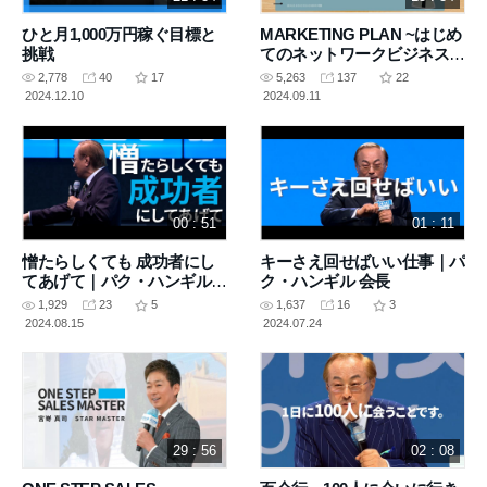
ひと月1,000万円稼ぐ目標と
MARKETING PLAN ~はじめ
挑戦
てのネットワークビジネス
~│諸岡 幸子 STM (2024.05.18
2,778
40
17
5,263
137
22
SUCCESS ACADEMY)
2024.12.10
2024.09.11
00 : 51
01 : 11
憎たらしくても 成功者にし
キーさえ回せばいい仕事｜パ
てあげて｜パク・ハンギル
ク・ハンギル 会長
会長
1,929
23
5
1,637
16
3
2024.08.15
2024.07.24
29 : 56
02 : 08