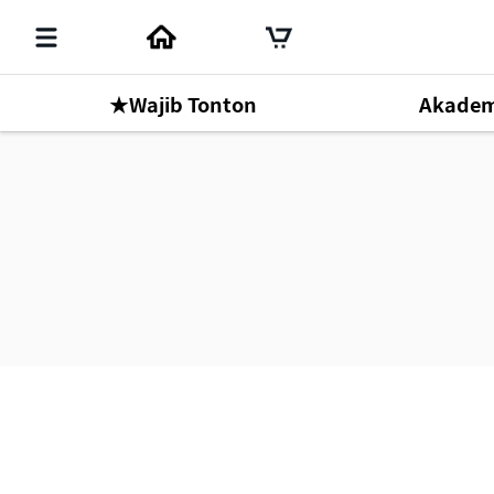
★Wajib Tonton
Akadem
Mr. Park Han Gill
Online Seminar
1