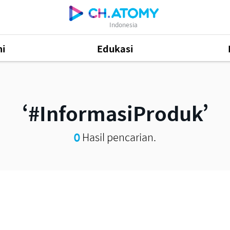
Indonesia
i
Edukasi
48
#InformasiProduk
Informasi Produk
505
0
Hasil pencarian.
81
Mastership Promotion
252