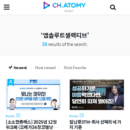
Global
삶의지혜'5분 the인문학'
궁금알
Probiotics
섀도
leader
美妍
앱솔루트셀랙티브
35
results of the search.
Newest
Most viewed
Most Favorite
32 : 25
Korea
Korea
[소소한클래스] 2025년 12월
임난경STM-회사 선택의 네 가
워크북 (오메가3&징코앤낫토,
지 기준