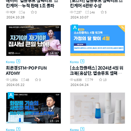
애터미 '앱솔루트 셀랙티브' 스
[포스터] 앱솔루트 셀랙티브 스
킨케어…누적 판매 1조 돌파
킨케어 4관왕 수상
909
6
0
7,237
146
5
2024.10.28
2024.10.07
14 : 07
Korea
Korea
최은경STM-POP FUN
[소소한클래스] 2024년 4월 워
ATOMY
크북(홍삼단, 앱솔루트 셀랙티
브 스킨케어, 메디쿡 세라믹 프라
1,856
48
3
6,838
79
13
이팬)
2024.05.22
2024.04.24
15 : 14
Korea
Korea