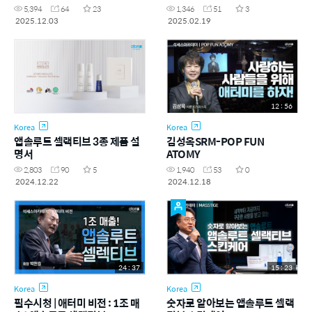
앱솔루트 셀랙티브 스킨케어, 보
5,394
64
23
1,346
51
3
습윤광 피부표현 패키
2025.12.03
2025.02.19
지,SALES)
12 : 56
Korea
Korea
앱솔루트 셀랙티브 3종 제품 설
김성옥SRM-POP FUN
명서
ATOMY
2,803
90
5
1,940
53
0
2024.12.22
2024.12.18
24 : 37
15 : 23
Korea
Korea
필수시청 | 애터미 비전 : 1조 매
숫자로 알아보는 앱솔루트 셀랙