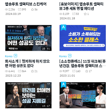
앱솔루트 셀랙티브 스킨케어
[홍보이미지] 앱솔루트 셀랙티
브 3종 세트 명절 에디션
2,256
395
36
2024.03.19
3,159
53
1
2024.01.18
28 : 51
Korea
Korea
회사소개ㅣ철저하게 하지 않으
[소소한클래스] 11월 워크북(중
면 어떤 성공도 없다
년건강, 앱솔루트 셀랙티브 스킨
케어, 앱솔루트 24K 골드 나이트
6,441
364
21
9,097
160
17
마스크, 세일즈)
2023.12.23
2023.11.01
15 : 17
26 : 45