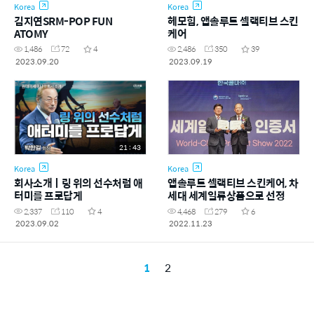
Korea
Korea
김지연SRM-POP FUN
헤모힘, 앱솔루트 셀랙티브 스킨
ATOMY
케어
1,486
72
4
2,486
350
39
2023.09.20
2023.09.19
21 : 43
Korea
Korea
회사소개ㅣ링 위의 선수처럼 애
앱솔루트 셀랙티브 스킨케어, 차
터미를 프로답게
세대 세계일류상품으로 선정
2,337
110
4
4,468
279
6
2023.09.02
2022.11.23
1
2