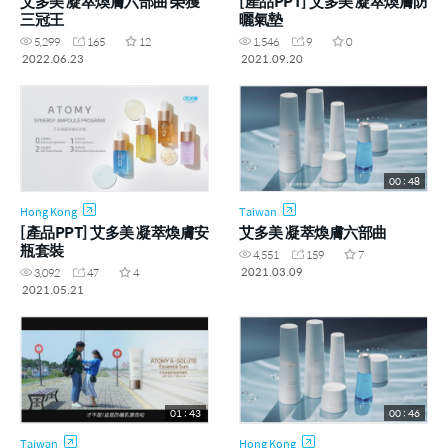
艾多美 凝萃煥膚六部曲 榮獲
[產品PPT] 艾多美 凝萃煥膚防
三冠王
曬氣墊
5,299
165
12
1,546
9
0
2022.06.23
2021.09.20
00 : 48
Hong Kong
Taiwan
[產品PPT] 艾多美 凝萃煥膚安
艾多美 凝萃煥膚六部曲
瓶套裝
4,551
159
7
2021.03.09
3,092
47
4
2021.05.21
01 : 43
00 : 46
Taiwan
Hong Kong