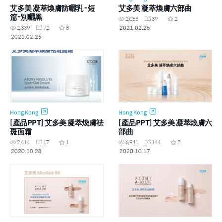
艾多美 凝萃煥膚防曬乳 -短
艾多美 凝萃煥膚六部曲
篇-別曬黑
2,055
39
2
2021.02.25
2,339
72
8
2021.02.25
Hong Kong
Hong Kong
[產品PPT] 艾多美 凝萃煥膚祛
[產品PPT] 艾多美 凝萃煥膚六
斑面霜
部曲
2,414
17
1
6,941
144
2
2020.10.28
2020.10.17