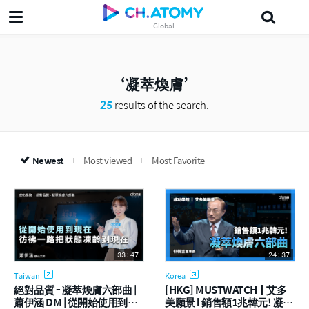
Global
삶의지혜'5분 the인문학'
Ampoule
美妍
Probiotics
Japanese
凝萃煥膚
25
results of the search.
Newest
Most viewed
Most Favorite
33 : 47
24 : 37
Taiwan
Korea
絕對品質 - 凝萃煥膚六部曲 |
[HKG] MUSTWATCHㅣ艾多
蕭伊涵 DM | 從開始使用到現
美願景 l 銷售額1兆韓元! 凝萃