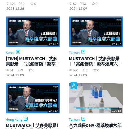
在 彷彿一路把狀態凍齡到現
煥膚六部曲
399
2
0
89
0
0
在 | 2025年12月26號 成功學
2025.12.26
2024.12.09
院
24 : 37
24 : 37
Korea
Taiwan
[TWN] MUSTWATCHㅣ艾多
MUSTWATCHㅣ艾多美願景
美願景 ㅣ 1兆銷售額！凝萃煥
ㅣ 1兆銷售額！凝萃煥膚六部
膚六部曲
曲
61
0
0
620
2
0
2024.12.09
2024.12.09
24 : 37
10 : 13
Hong Kong
Taiwan
MUSTWATCHㅣ艾多美願景 l
合力成長DNA-凝萃煥膚六部