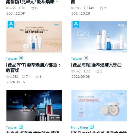
銷售額1兆韓元! 凝萃煥膚六
曲
部曲
656
0
0
735
143
9
2024.12.09
2024.10.28
Taiwan
Taiwan
[產品PPT] 凝萃煥膚六部曲：
[產品海報]凝萃煥膚六部曲
教育版
742
6
2
2022.09.08
1,250
74
6
2024.05.15
22 : 27
Taiwan
Hong Kong