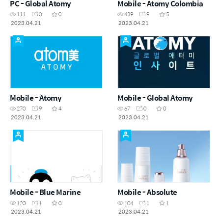
PC - Global Atomy
Mobile - Atomy Colombia
111
0
0
439
9
5
2023.04.21
2023.04.21
Mobile - Atomy
Mobile - Global Atomy
270
9
4
67
0
0
2023.04.21
2023.04.21
Mobile - Blue Marine
Mobile - Absolute
120
1
0
104
1
1
2023.04.21
2023.04.21