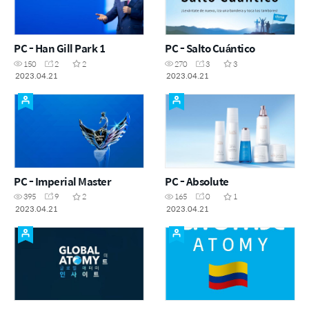
PC - Han Gill Park 1
PC - Salto Cuántico
150
2
2
270
3
3
2023.04.21
2023.04.21
PC - Imperial Master
PC - Absolute
395
9
2
165
0
1
2023.04.21
2023.04.21