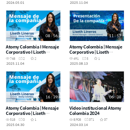
Éxito | Cali
Éxito I Bogotá
2026.05.01
2025.11.04
08 : 56
11 : 57
Atomy Colombia I Mensaje
Atomy Colombia | Mensaje
Corporativo I Liseth
Corporativo | Liseth
Lineros I One Day Seminar
Lineros Gerente de sede |
748
2
2
491
5
1
I Cartagena
One Day Seminar | Bogotá
2025.11.04
2025.08.13
16 : 39
06 : 38
Atomy Colombia | Mensaje
Video institucional Atomy
Corporativo | Liseth
Colombia 2024
Lineros Gerente |
518
0
1
8,908
371
37
Academia del Éxito Bogotá
2025.04.30
2024.03.14