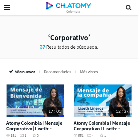
Colombia
Corporativo
37
Resultados de búsqueda.
Más nuevos
Recomendados
Más vistos
17 : 01
12 : 37
Atomy Colombia | Mensaje
Atomy Colombia I Mensaje
Corporativo | Liseth
Corporativo I Liseth
Lineros | Academia del
Lineros I Academia del
181
1
0
551
4
1