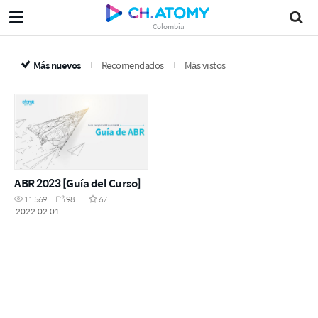
Colombia
Más nuevos
Recomendados
Más vistos
ABR 2023 [Guía del Curso]
11,569
98
67
2022.02.01