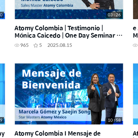
50
03 : 26
Atomy Colombia | Testimonio |
e
Mónica Caicedo | One Day Seminar |
M
re
Popayán
R
965
5
2025.08.15
S
59
10 : 58
my
Atomy Colombia I Mensaje de
A