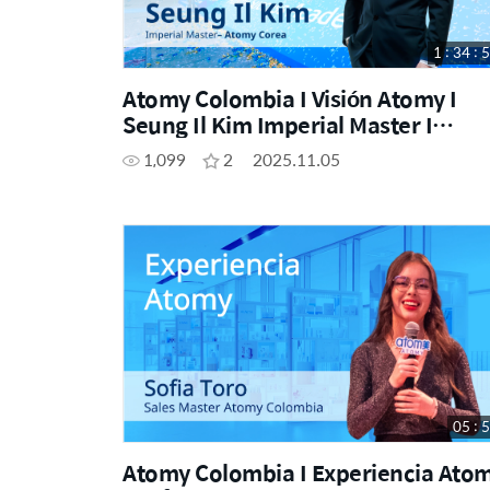
1 : 34 : 
Atomy Colombia I Visión Atomy I
Seung Il Kim Imperial Master I
Academia del Éxito I Bogotá Octub
1,099
2
2025.11.05
2025
05 : 
Atomy Colombia I Experiencia Ato