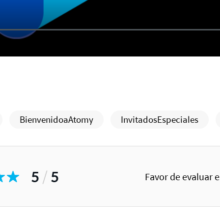
BienvenidoaAtomy
InvitadosEspeciales
5
/
5
Favor de evaluar 