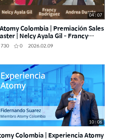
04 : 07
 Atomy Colombia | Premiación Sales
aster | Nelcy Ayala Gil - Francy
odríguez - Andrea Duarte | One Day
730
0
2026.02.09
eminar | Bucaramanga - Enero 2026
10 : 06
tomy Colombia | Experiencia Atomy