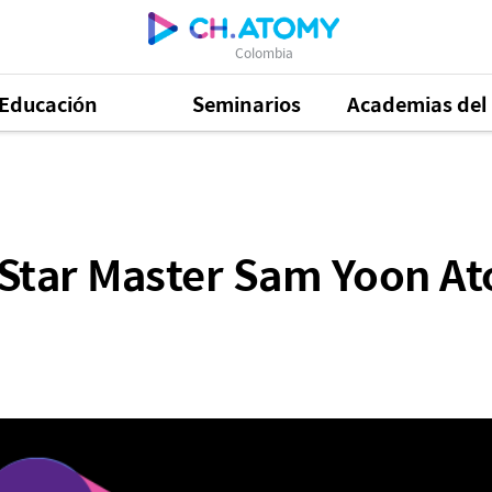
Colombia
Educación
Seminarios
Academias del 
 Sam Yoon Atomy USA | Visión al éxito en Atomy
Star Master Sam Yoon Ato