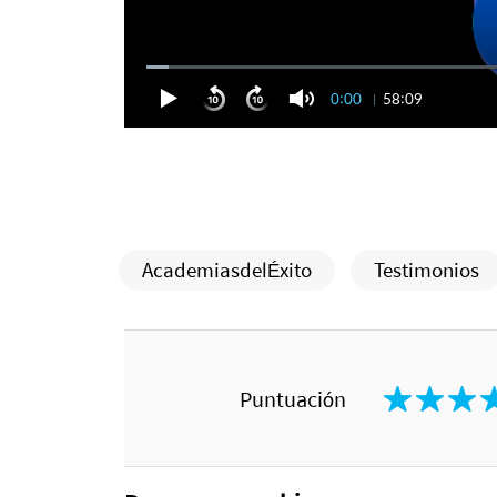
0:00
58:09
AcademiasdelÉxito
Testimonios
Puntuación