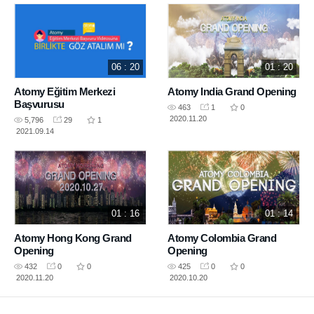
06 : 20
01 : 20
Atomy Eğitim Merkezi
Atomy India Grand Opening
Başvurusu
463
1
0
2020.11.20
5,796
29
1
2021.09.14
01 : 16
01 : 14
Atomy Hong Kong Grand
Atomy Colombia Grand
Opening
Opening
432
0
0
425
0
0
2020.11.20
2020.10.20