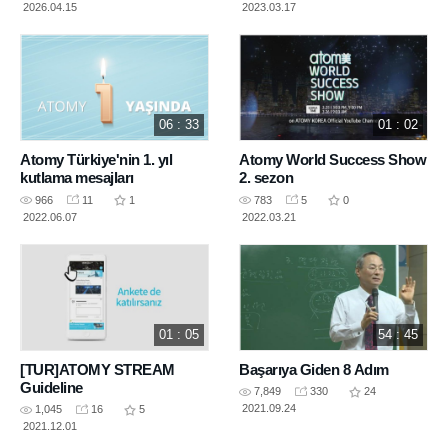
2026.04.15
2023.03.17
06 : 33
01 : 02
Atomy Türkiye'nin 1. yıl
Atomy World Success Show
kutlama mesajları
2. sezon
966
11
1
783
5
0
2022.06.07
2022.03.21
01 : 05
54 : 45
[TUR]ATOMY STREAM
Başarıya Giden 8 Adım
Guideline
7,849
330
24
2021.09.24
1,045
16
5
2021.12.01