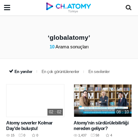
Türkiye
globalatomy
10
Arama sonuçları
En yeniler
En çok görüntülenenler
En sevilenler
02 : 02
08 : 10
Atomy severler Kolmar
Atomy'nin sürdürülebilirliği
Day'de buluştu!
nereden geliyor?
15
0
0
1,437
58
4