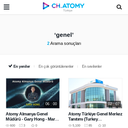
Türkiye
genel
2
Arama sonuçları
En yeniler
En çok görüntülenenler
En sevilenler
06 : 00
02 : 07
Atomy Almanya Genel
Atomy Türkiye Genel Merkez
Müdürü - Gary Hong - Mart
Tanıtımı (Turkey
2022 Success Academy
headquarters building
600
3
0
5,100
85
10