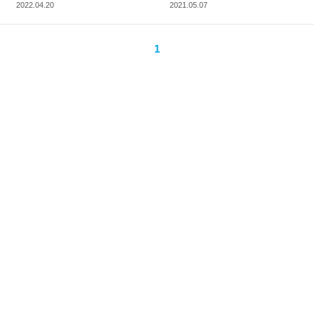
presentation)
2022.04.20
2021.05.07
1