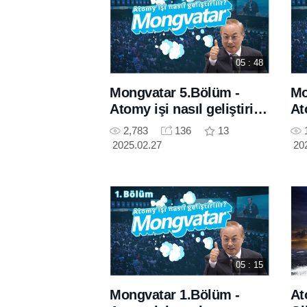
05 : 48
Mongvatar 5.Bölüm -
Mo
Atomy işi nasıl geliştirilir
At
?
gel
2,783
136
13
2025.02.27
20
05 : 15
Mongvatar 1.Bölüm -
At