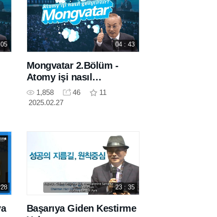
 05
04 : 43
Mongvatar 2.Bölüm -
Atomy işi nasıl
geliştirilir?
1,858
46
11
2025.02.27
 28
23 : 35
a
Başarıya Giden Kestirme