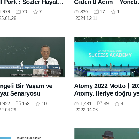
ll Park : Sözler Hayata
Giden 8 Adım _ Yönet
n Verir !
Kurulu Başkanı Han Gil
1,979
70
7
830
17
1
Park
25.01.28
2024.12.11
33 : 57
24 :
ngeli Bir Yaşam ve
Atomy 2022 Mottoㅣ20
yat Senaryosu
Atomy, ileriye doğru y
bir sıçrama yılı
4,922
158
10
1,481
49
4
22.04.29
2022.04.06