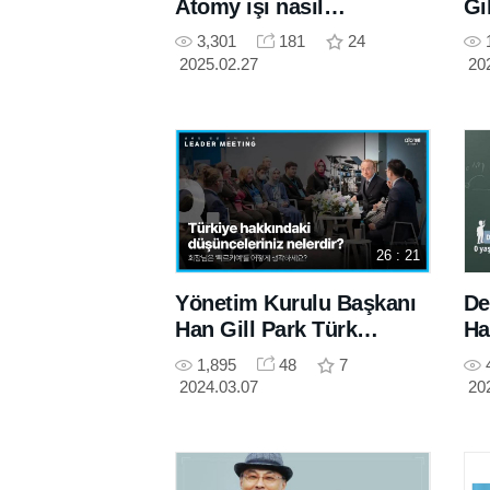
Atomy işi nasıl
Gi
geliştirilir?
Yö
3,301
181
24
2025.02.27
20
26 : 21
Yönetim Kurulu Başkanı
De
Han Gill Park Türk
Ha
Üyelerden Gelen Soruları
1,895
48
7
Yanıtlıyor
2024.03.07
20