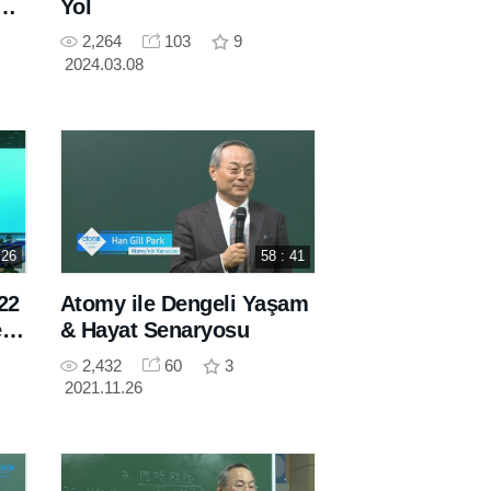
im
Yol
l
2,264
103
9
2024.03.08
 26
58 : 41
22
Atomy ile Dengeli Yaşam
eni
& Hayat Senaryosu
2,432
60
3
2021.11.26