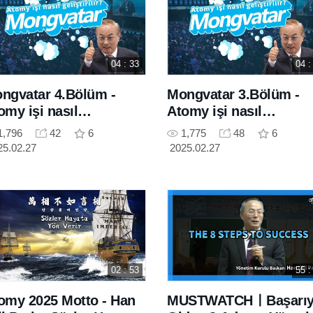
04 : 33
04 :
ngvatar 4.Bölüm -
Mongvatar 3.Bölüm -
omy işi nasıl
Atomy işi nasıl
iştirilir?
geliştirilir?
1,796
42
6
1,775
48
6
25.02.27
2025.02.27
02 : 53
55 :
omy 2025 Motto - Han
MUSTWATCHㅣBaşarıy