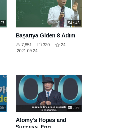
 27
54 : 45
Başarıya Giden 8 Adım
7,851
330
24
2021.09.24
 35
08 : 36
Atomy's Hopes and
Success_Eng