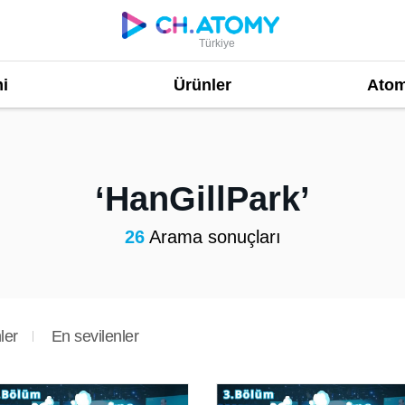
Türkiye
i
Ürünler
Atom
HanGillPark
26
Arama sonuçları
ler
En sevilenler