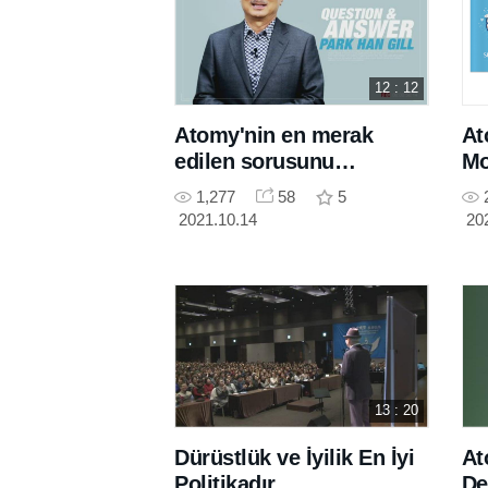
12 : 12
Atomy'nin en merak
At
edilen sorusunu
Mo
başkanımız yanıtlıyor
1,277
58
5
2021.10.14
20
13 : 20
Dürüstlük ve İyilik En İyi
At
Politikadır
De