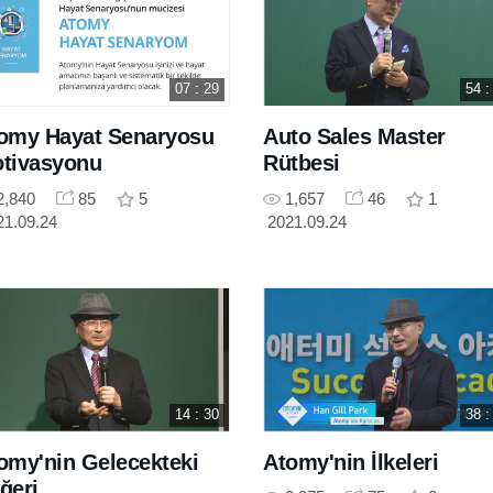
07 : 29
54 :
omy Hayat Senaryosu
Auto Sales Master
tivasyonu
Rütbesi
2,840
85
5
1,657
46
1
21.09.24
2021.09.24
14 : 30
38 :
omy'nin Gelecekteki
Atomy'nin İlkeleri
ğeri