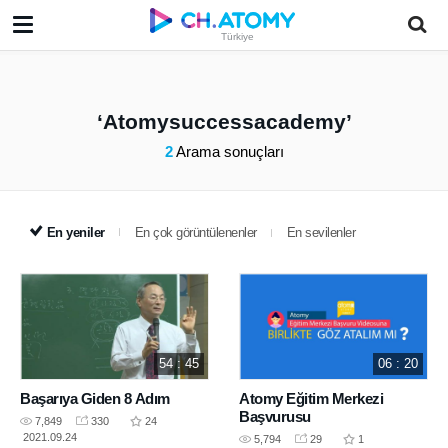
Türkiye
Atomysuccessacademy
2
Arama sonuçları
En yeniler
En çok görüntülenenler
En sevilenler
54 : 45
06 : 20
Başarıya Giden 8 Adım
Atomy Eğitim Merkezi
Başvurusu
7,849
330
24
2021.09.24
5,794
29
1