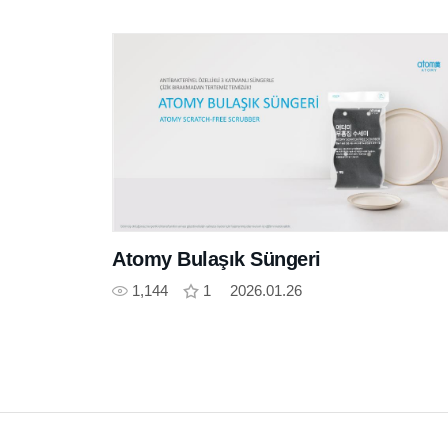
Atomy Bulaşık Süngeri
1,144
1
2026.01.26