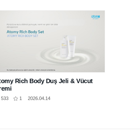
tomy Rich Body Duş Jeli & Vücut
remi
533
1
2026.04.14