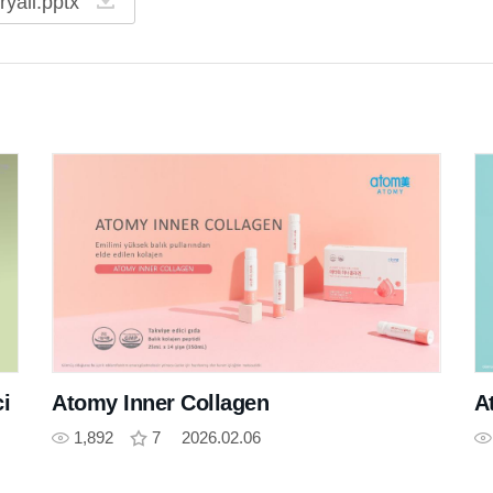
ryali.pptx
i
Atomy Inner Collagen
A
1,892
7
2026.02.06