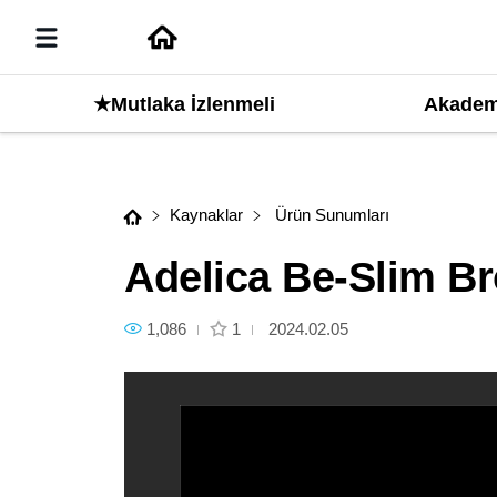
Akadem
İleri
★Mutlaka İzlenmeli
Adelica Be-Slim Bronzer
Kaynaklar
Ürün Sunumları
Adelica Be-Slim B
1,086
1
2024.02.05