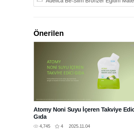
Adelica Be-Slim Bronzer Eğitim Mate
Önerilen
Atomy Noni Suyu İçeren Takviye Edic
Gıda
4,745
4
2025.11.04