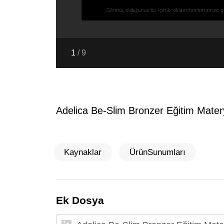
1
/
9
Adelica Be-Slim Bronzer Eğitim Mater
Kaynaklar
ÜrünSunumları
Ek Dosya