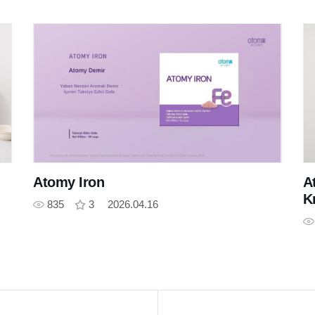
Atomy Iron
A
K
835
3
2026.04.16