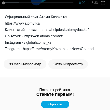
0:00
3:33
Официальный сайт Атоми Казахстан -
https://www.atomy.kz/
Клиентский портал -
https://helpdesk.atomydoc.kz/
Ch.Атоми -
https://ch.atomy.com/kz
Instagram - / globalatomy_kz
Telegram - https://t.me/AtomyKazakhstanNewsChannel
★Обяз-ыйпросмотр
Обяз-ыйпросмотр
Пока нет рейтинга.
Станьте первым!
Оценить