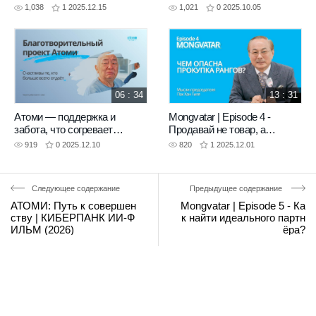
лабораторий INVITRO
1,038
1
2025.12.15
1,021
0
2025.10.05
06 : 34
13 : 31
Атоми — поддержка и
Mongvatar | Episode 4 -
забота, что согревает
Продавай не товар, а
сердца
видение!
919
0
2025.12.10
820
1
2025.12.01
Следующее содержание
Предыдущее содержание
АТОМИ: Путь к совершен
Mongvatar | Episode 5 - Ка
ству | КИБЕРПАНК ИИ-Ф
к найти идеального партн
ИЛЬМ (2026)
ёра?