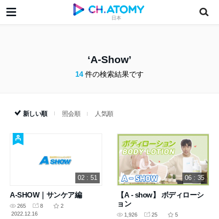
日本
A-Show
14
件の検索結果です
新しい順
照会順
人気順
02 : 51
06 : 35
A-SHOW｜サンケア編
【A - show】 ボディローシ
ョン
265
8
2
2022.12.16
1,926
25
5