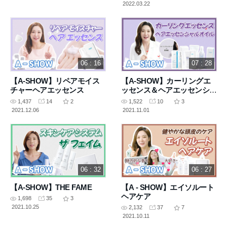
2022.03.22
06 : 16
07 : 28
【A-SHOW】リペアモイス
【A-SHOW】カーリングエ
チャーヘアエッセンス
ッセンス＆ヘアエッセンシャ
ルオイル
1,437
14
2
1,522
10
3
2021.12.06
2021.11.01
06 : 32
06 : 27
【A-SHOW】THE FAME
【A - SHOW】エイソルート
ヘアケア
1,698
35
3
2021.10.25
2,132
37
7
2021.10.11