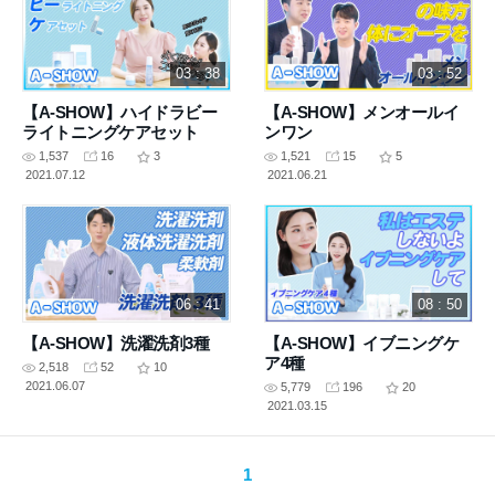
03 : 38
03 : 52
【A-SHOW】ハイドラビー
【A-SHOW】メンオールイ
ライトニングケアセット
ンワン
1,537
16
3
1,521
15
5
2021.07.12
2021.06.21
06 : 41
08 : 50
【A-SHOW】洗濯洗剤3種
【A-SHOW】イブニングケ
ア4種
2,518
52
10
2021.06.07
5,779
196
20
2021.03.15
1