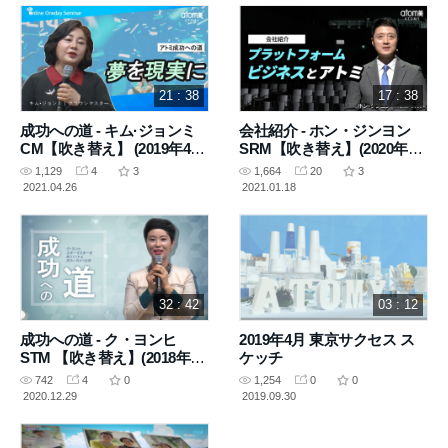
21 : 38
17 : 38
成功への道 - キム·ジョンミ
会社紹介 - ホン・ジンヨン
CM【吹き替え】 (2019年4月
SRM【吹き替え】(2020年4
4日 講義)
月10日 講義)
1,129
4
3
1,664
20
3
2021.04.26
2021.01.18
32 : 42
03 : 12
成功への道 - ク・ヨンヒ
2019年4月 東京サクセス ス
STM 【吹き替え】(2018年4
ケッチ
月26日 講義)
742
4
0
1,254
0
0
2020.12.29
2019.09.30