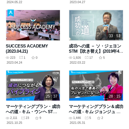
2024.05.22
2023.04.27
33 : 51
SUCCESS ACADEMY
成功への道 － ソ・ジェヨン
(2023.04.21)
STM【吹き替え】(2019年4月
16日 講義)
223
1
0
1,926
17
5
2023.04.24
2022.03.22
25 : 37
28 : 15
マーケティングプラン・成功
マーケティングプラン＆成功
への道 - キム・ウンヘ STM
への道 - キム·ジョンジュ RM
【吹き替え】(2020年4月2日
【吹き替え】(2020年4月23日
2,111
23
9
1,446
5
2
収録)
講義)
2021.10.25
2021.05.31