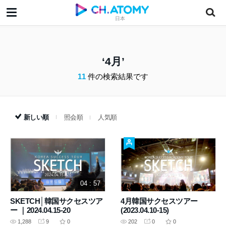
日本
4月
11
件の検索結果です
新しい順
照会順
人気順
04 : 57
SKETCH│韓国サクセスツア
4月韓国サクセスツアー
ー ｜2024.04.15-20
(2023.04.10-15)
1,288
9
0
202
0
0