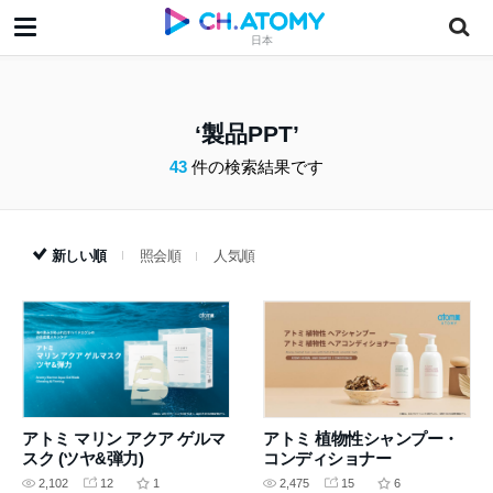
日本
製品PPT
43
件の検索結果です
新しい順
照会順
人気順
アトミ マリン アクア ゲルマ
アトミ 植物性シャンプー・
スク (ツヤ&弾力)
コンディショナー
2,102
12
1
2,475
15
6