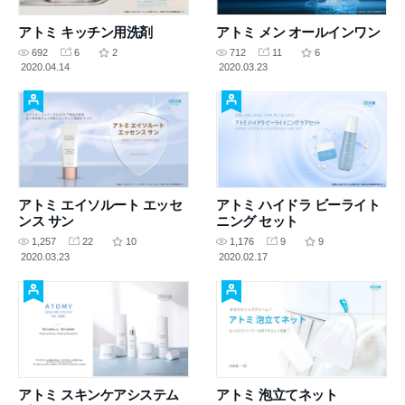
アトミ キッチン用洗剤
アトミ メン オールインワン
692
6
2
712
11
6
2020.04.14
2020.03.23
アトミ エイソルート エッセ
アトミ ハイドラ ビーライト
ンス サン
ニング セット
1,257
22
10
1,176
9
9
2020.03.23
2020.02.17
アトミ スキンケアシステム
アトミ 泡立てネット