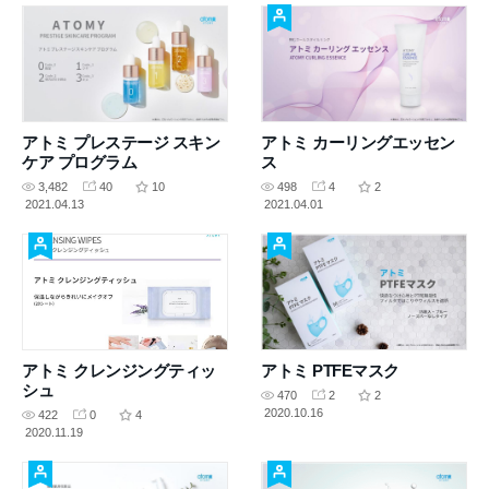
アトミ プレステージ スキン
アトミ カーリングエッセン
ケア プログラム
ス
3,482
40
10
498
4
2
2021.04.13
2021.04.01
アトミ クレンジングティッ
アトミ PTFEマスク
シュ
470
2
2
2020.10.16
422
0
4
2020.11.19