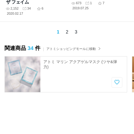
ザ フェイム
673
1
7
2019.07.25
2,152
34
6
2020.02.17
1
2
3
関連商品
34
件
アトミショッピングモールに移動
アトミ マリン アクアゲルマスク (ツヤ&弾
力)